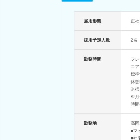
雇用形態
正社
採用予定人数
2名
勤務時間
フレ
コア
標準
休憩
※標
※月
時間
勤務地
高岡
■マ
■社