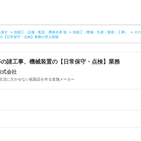
ら探す
技能工・設備・配送・農林水産 他
技能工（整備・生産・製造・工事）
その
の【日常保守・点検】業務の求人情報
等の諸工事、機械装置の【日常保守・点検】業務
株式会社
生活に欠かせない紙製品を作る老舗メーカー