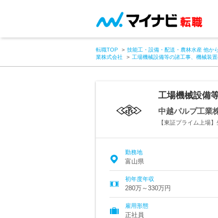
転職TOP
技能工・設備・配送・農林水産 他か
業株式会社
工場機械設備等の諸工事、機械装置
工場機械設備
中越パルプ工業
【東証プライム上場】
勤務地
富山県
初年度年収
280万～330万円
雇用形態
正社員