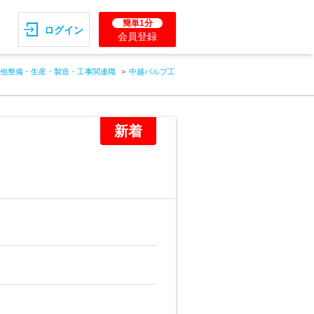
簡単1分
ログイン
会員登録
他整備・生産・製造・工事関連職
中越パルプ工
新着