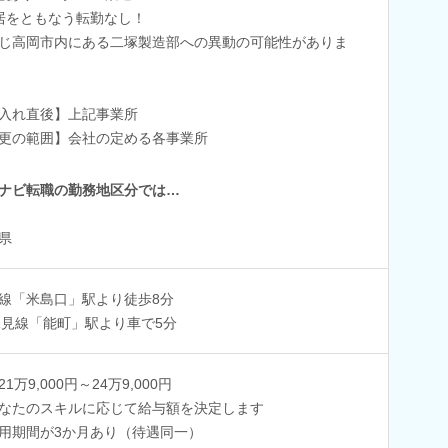
居をともなう転勤なし！
じ高岡市内にある二塚製造部への異動の可能性がありま
入れ直後】上記事業所
更の範囲】会社の定める各事業所
ナビ転職の勤務地区分では…
県
線「米島口」駅より徒歩8分
氷見線「能町」駅より車で5分
1万9,000円～24万9,000円
なたのスキルに応じて給与額を決定します
用期間が3か月あり（待遇同一）