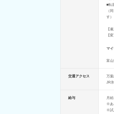
■転
（同
す）
【雇
【変
マイ
富山
交通アクセス
万葉
JR
給与
月給2
※あ
※試