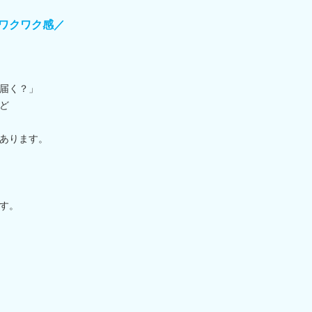
ワクワク感／
届く？」
ど
あります。
す。