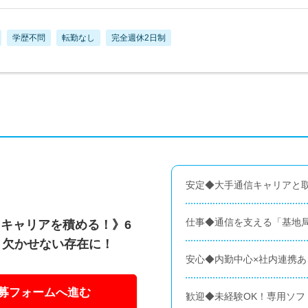
学歴不問
転勤なし
完全週休2日制
安定◆大手通信キャリアと取
仕事◆通信を支える「基地
キャリアを積める！》6
、欠かせない存在に！
安心◆内勤中心×社内連携
募フォームへ進む
歓迎◆未経験OK！専用ソフ