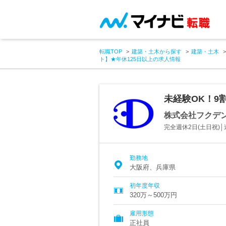
転職TOP
建築・土木から探す
建築・土木
ト】★年休125日以上の求人情報
未経験OK！9
株式会社フクデ
完全週休2日(土日祝)
勤務地
大阪府、兵庫県
初年度年収
320万～500万円
雇用形態
正社員