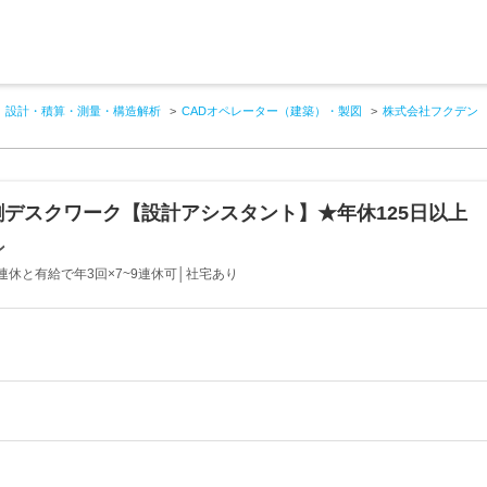
設計・積算・測量・構造解析
CADオペレーター（建築）・製図
株式会社フクデン
割デスクワーク【設計アシスタント】★年休125日以上
ン
│連休と有給で年3回×7~9連休可│社宅あり