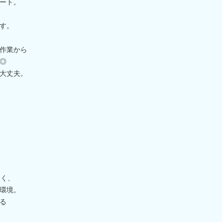
ート。
す。
作業から
◎
大丈夫。
多く、
環境。
る