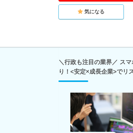
気になる
＼行政も注目の業界／ ス
り！<安定×成長企業>でリ