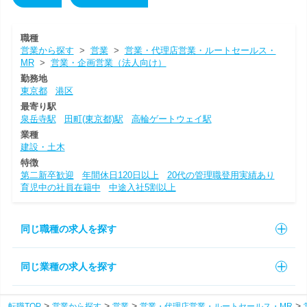
職種
営業から探す
>
営業
>
営業・代理店営業・ルートセールス・
MR
>
営業・企画営業（法人向け）
勤務地
東京都
港区
最寄り駅
泉岳寺駅
田町(東京都)駅
高輪ゲートウェイ駅
業種
建設・土木
特徴
第二新卒歓迎
年間休日120日以上
20代の管理職登用実績あり
育児中の社員在籍中
中途入社5割以上
同じ職種の求人を探す
同じ業種の求人を探す
転職TOP
営業から探す
営業
営業・代理店営業・ルートセールス・MR