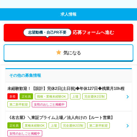
求人情報
応募フォームへ進む
志望動機・自己PR不要
気になる
その他の募集情報
未経験歓迎！【設計】完休2日(土日祝)◆年休127日◆残業月10h程
新着
正社員
職種・業種未経験OK
上場
完全週休2日制
第二新卒歓迎
女性のおしごと掲載中
《名古屋》＼東証プライム上場／法人向けの【ルート営業】
正社員
業種未経験OK
上場
完全週休2日制
第二新卒歓迎
女性のおしごと掲載中