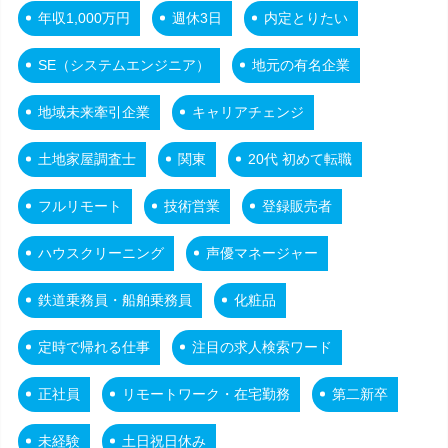
年収1,000万円
週休3日
内定とりたい
SE（システムエンジニア）
地元の有名企業
地域未来牽引企業
キャリアチェンジ
土地家屋調査士
関東
20代 初めて転職
フルリモート
技術営業
登録販売者
ハウスクリーニング
声優マネージャー
鉄道乗務員・船舶乗務員
化粧品
定時で帰れる仕事
注目の求人検索ワード
正社員
リモートワーク・在宅勤務
第二新卒
未経験
土日祝日休み