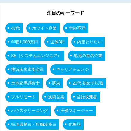
注目のキーワード
40代
ホワイト企業
年齢不問
年収1,000万円
週休3日
内定とりたい
SE（システムエンジニア）
地元の有名企業
地域未来牽引企業
キャリアチェンジ
土地家屋調査士
関東
20代 初めて転職
フルリモート
技術営業
登録販売者
ハウスクリーニング
声優マネージャー
鉄道乗務員・船舶乗務員
化粧品