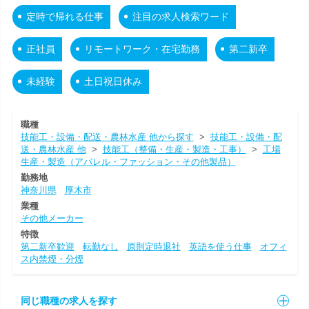
定時で帰れる仕事
注目の求人検索ワード
正社員
リモートワーク・在宅勤務
第二新卒
未経験
土日祝日休み
職種
技能工・設備・配送・農林水産 他から探す
>
技能工・設備・配
送・農林水産 他
>
技能工（整備・生産・製造・工事）
>
工場
生産・製造（アパレル・ファッション・その他製品）
勤務地
神奈川県
厚木市
業種
その他メーカー
特徴
第二新卒歓迎
転勤なし
原則定時退社
英語を使う仕事
オフィ
ス内禁煙・分煙
同じ職種の求人を探す