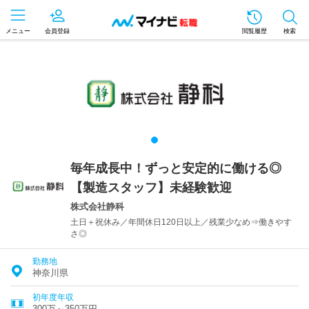
メニュー
会員登録
閲覧履歴
検索
毎年成長中！ずっと安定的に働ける◎
【製造スタッフ】未経験歓迎
株式会社静科
土日＋祝休み／年間休日120日以上／残業少なめ⇒働きやす
さ◎
勤務地
神奈川県
初年度年収
300万～350万円