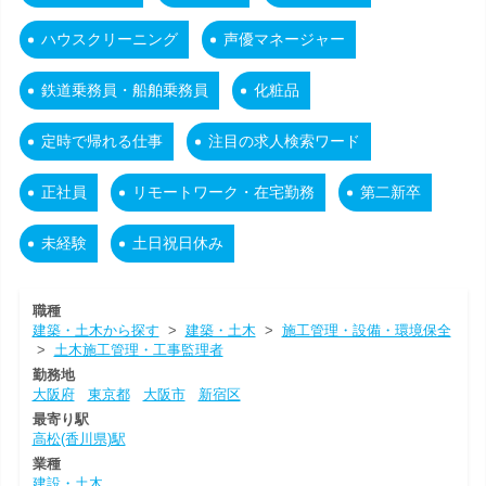
ハウスクリーニング
声優マネージャー
鉄道乗務員・船舶乗務員
化粧品
定時で帰れる仕事
注目の求人検索ワード
正社員
リモートワーク・在宅勤務
第二新卒
未経験
土日祝日休み
職種
建築・土木から探す
>
建築・土木
>
施工管理・設備・環境保全
>
土木施工管理・工事監理者
勤務地
大阪府
東京都
大阪市
新宿区
最寄り駅
高松(香川県)駅
業種
建設・土木