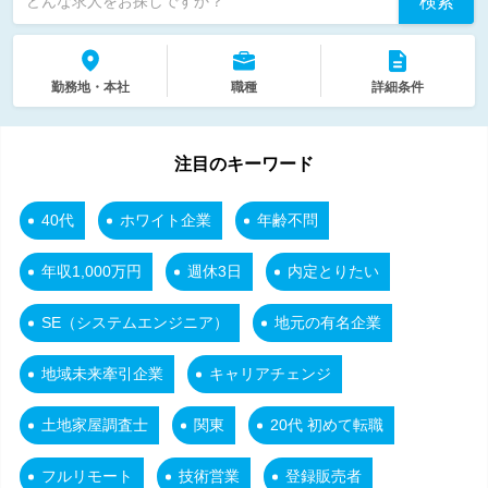
検索
どんな求人をお探しですか？
勤務地・本社
職種
詳細条件
注目のキーワード
40代
ホワイト企業
年齢不問
年収1,000万円
週休3日
内定とりたい
SE（システムエンジニア）
地元の有名企業
地域未来牽引企業
キャリアチェンジ
土地家屋調査士
関東
20代 初めて転職
フルリモート
技術営業
登録販売者