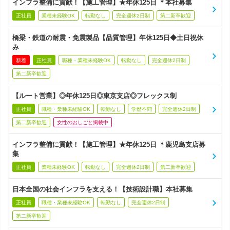
インフラ整備に貢献！【施工管理】★年休125日 ＊本社募集
正社員
業種未経験OK
転勤なし
完全週休2日制
第二新卒歓迎
橋梁・鉄道の耐震・免震製品【品質管理】年休125日◆土日祝休
み
新着
正社員
職種・業種未経験OK
転勤なし
完全週休2日制
第二新卒歓迎
【ルート営業】◎年休125日◎東京支店◎フレックス制
正社員
職種・業種未経験OK
転勤なし
学歴不問
完全週休2日制
第二新卒歓迎
女性のおしごと掲載中
インフラ整備に貢献！【施工管理】★年休125日 ＊鹿児島支店募
集
正社員
業種未経験OK
転勤なし
完全週休2日制
第二新卒歓迎
日本全国の社会インフラを支える！【技術設計職】本社募集
正社員
職種・業種未経験OK
転勤なし
完全週休2日制
第二新卒歓迎