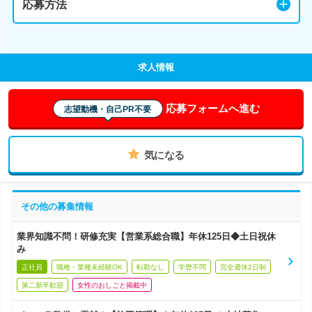
応募方法
求人情報
応募フォームへ進む
志望動機・自己PR不要
気になる
その他の募集情報
業界知識不問！研修充実【営業系総合職】年休125日◆土日祝休
み
正社員
職種・業種未経験OK
転勤なし
学歴不問
完全週休2日制
第二新卒歓迎
女性のおしごと掲載中