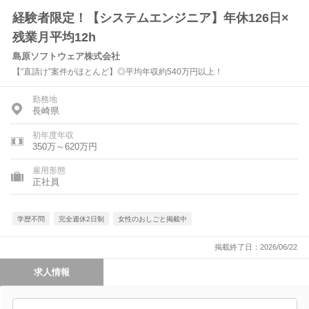
経験者限定！【システムエンジニア】年休126日×
残業月平均12h
島原ソフトウェア株式会社
【”直請け”案件がほとんど】◎平均年収約540万円以上！
勤務地
長崎県
初年度年収
350万～620万円
雇用形態
正社員
学歴不問
完全週休2日制
女性のおしごと掲載中
掲載終了日：2026/06/22
求人情報