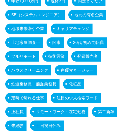
年収1,000万円
週休3日
内定とりたい
SE（システムエンジニア）
地元の有名企業
地域未来牽引企業
キャリアチェンジ
土地家屋調査士
関東
20代 初めて転職
フルリモート
技術営業
登録販売者
ハウスクリーニング
声優マネージャー
鉄道乗務員・船舶乗務員
化粧品
定時で帰れる仕事
注目の求人検索ワード
正社員
リモートワーク・在宅勤務
第二新卒
未経験
土日祝日休み