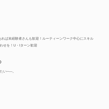
あれば未経験者さんも歓迎！ルーティーンワーク中心にスキル
わせを！U・Iターン歓迎
》
たい─―。