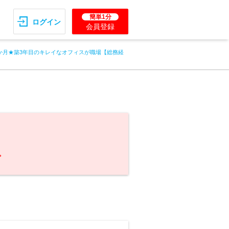
簡単1分
ログイン
会員登録
か月★築3年目のキレイなオフィスが職場【総務経
。