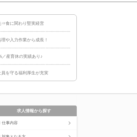
先⇒食に関わり堅実経営
処理や入力作業から成長！
%／産育休の実績あり♪
社員を守る福利厚生が充実
求人情報から探す
仕事内容
対象となる方