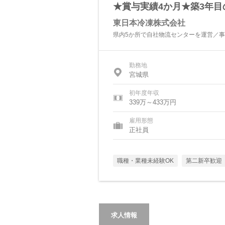
★賞与実績4か月★築3年
東日本冷凍株式会社
県内5か所で自社物流センターを運営／
勤務地
宮城県
初年度年収
339万～433万円
雇用形態
正社員
職種・業種未経験OK
第二新卒歓迎
求人情報