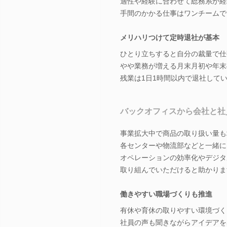
適性や経験に合わせて総務系か経
手間のかかる仕事はワンチームで
メリハリつけて定時退社が基本
ひとり立ちすると自分の裁量で仕
やや業務が増える月末月初や年末
残業は1日1時間以内で退社して
バックオフィスから会社と社
事業拡大中で商品の取り扱い量も
各センターや物流部などと一緒に
オペレーションの効率化やデジタ
取り組んでいただけると助かりま
働きやすい職場づくりも推進
有休や育休の取りやすい環境づく
社員の声も聞きながらアイデアを