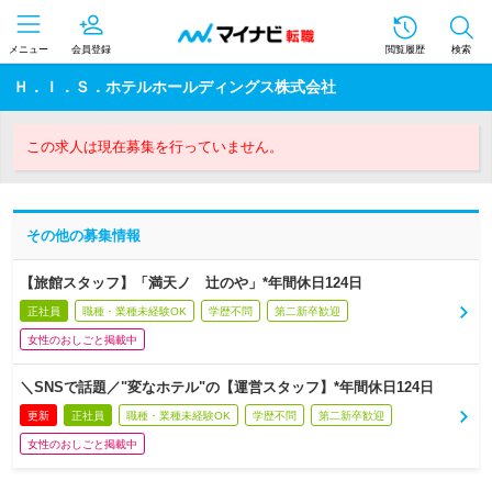
メニュー
会員登録
閲覧履歴
検索
Ｈ．Ｉ．Ｓ．ホテルホールディングス株式会社
この求人は現在募集を行っていません。
その他の募集情報
【旅館スタッフ】「満天ノ 辻のや」*年間休日124日
正社員
職種・業種未経験OK
学歴不問
第二新卒歓迎
女性のおしごと掲載中
＼SNSで話題／"変なホテル"の【運営スタッフ】*年間休日124日
更新
正社員
職種・業種未経験OK
学歴不問
第二新卒歓迎
女性のおしごと掲載中