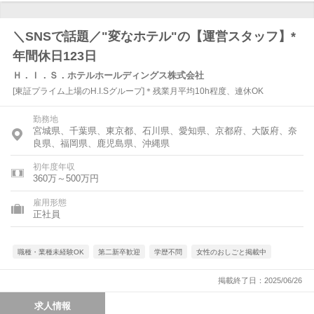
＼SNSで話題／"変なホテル"の【運営スタッフ】*
年間休日123日
Ｈ．Ｉ．Ｓ．ホテルホールディングス株式会社
[東証プライム上場のH.I.Sグループ]＊残業月平均10h程度、連休OK
勤務地
宮城県、千葉県、東京都、石川県、愛知県、京都府、大阪府、奈
良県、福岡県、鹿児島県、沖縄県
初年度年収
360万～500万円
雇用形態
正社員
職種・業種未経験OK
第二新卒歓迎
学歴不問
女性のおしごと掲載中
掲載終了日：2025/06/26
求人情報