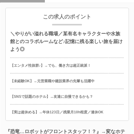
この求人のポイント
＼やりがい溢れる職場／某有名キャラクターや水族
館とのコラボルームなど♪記憶に残る楽しい旅を届け
よう◎
【エンタメ性抜群♪】→でも、働き方は超正統派！
【未経験OK】→元営業職や建設業界の先輩も活躍中
【SNSで話題のホテル】→友達に自慢できるかも？
【実は超休める】→年休123日／残業月10h程度／連休OK
『恐竜…ロボットがフロントスタッフ！？』→変なホテ