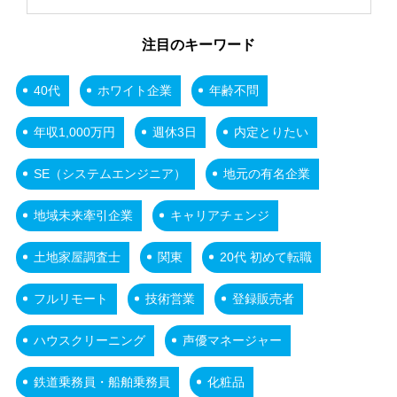
注目のキーワード
40代
ホワイト企業
年齢不問
年収1,000万円
週休3日
内定とりたい
SE（システムエンジニア）
地元の有名企業
地域未来牽引企業
キャリアチェンジ
土地家屋調査士
関東
20代 初めて転職
フルリモート
技術営業
登録販売者
ハウスクリーニング
声優マネージャー
鉄道乗務員・船舶乗務員
化粧品