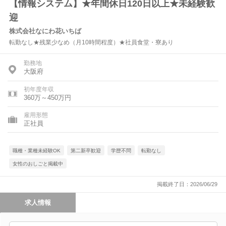
【情報システム】★年間休日120日以上★未経験歓
迎
株式会社なにわ花いちば
転勤なし★残業少なめ（月10時間程度）★社員食堂・寮あり
勤務地
大阪府
初年度年収
360万～450万円
雇用形態
正社員
職種・業種未経験OK
第二新卒歓迎
学歴不問
転勤なし
女性のおしごと掲載中
掲載終了日：2026/06/29
求人情報