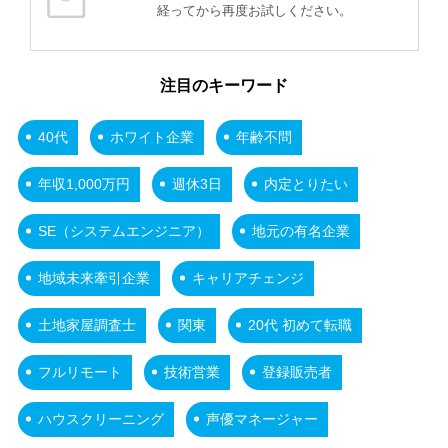
経ってから再度お試しください。
注目のキーワード
40代
ホワイト企業
年齢不問
年収1,000万円
週休3日
内定とりたい
SE（システムエンジニア）
地元の有名企業
地域未来牽引企業
キャリアチェンジ
土地家屋調査士
関東
20代 初めて転職
フルリモート
技術営業
登録販売者
ハウスクリーニング
声優マネージャー