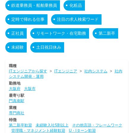
鉄道乗務員・船舶乗務員
化粧品
定時で帰れる仕事
注目の求人検索ワード
正社員
リモートワーク・在宅勤務
第二新卒
未経験
土日祝日休み
職種
ITエンジニアから探す
>
ITエンジニア
>
社内システム
>
社内
システム開発・運用
勤務地
大阪府
大阪市
最寄り駅
門真南駅
業種
専門商社
特徴
第二新卒歓迎
未経験入社5割以上
その他言語・フレームワーク
管理職・マネジメント経験歓迎
U・Iターン歓迎