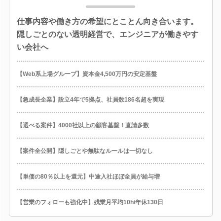
仕事内容や働き方の希望にとことん向き合います。
隠しごとのない透明経営で、エンジニアが働きやす
い会社へ
【Web系上場グループ】資本金4,500万円の安定基盤
【急成長企業】設立4年で5拠点、社員数186名超を実現
【選べる案件】4000社以上の顧客基盤！直請多数
【案件全公開】隠しごとや無駄なルールは一切なし
【単価の80％以上を還元】中途入社ほぼ全員が給与増
【営業のフォローも強化中】残業月平均10h/年休130日