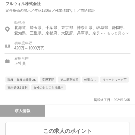
フルウィル株式会社
案件単価の開示／年休130日／残業ほぼなし／前給保証
勤務地
北海道、埼玉県、千葉県、東京都、神奈川県、岐阜県、静岡県、
愛知県、三重県、京都府、大阪府、兵庫県、奈良県、福岡県、佐
もっと見る
賀県、熊本県、大分県
初年度年収
420万～1000万円
雇用形態
正社員
職種・業種未経験OK
学歴不問
第二新卒歓迎
転勤なし
リモートワーク可
完全週休2日制
女性のおしごと掲載中
掲載終了日：2024/12/05
求人情報
この求人のポイント