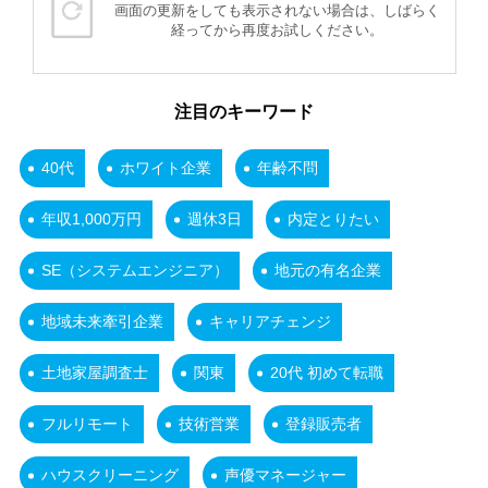
画面の更新をしても表示されない場合は、しばらく
経ってから再度お試しください。
注目のキーワード
40代
ホワイト企業
年齢不問
年収1,000万円
週休3日
内定とりたい
SE（システムエンジニア）
地元の有名企業
地域未来牽引企業
キャリアチェンジ
土地家屋調査士
関東
20代 初めて転職
フルリモート
技術営業
登録販売者
ハウスクリーニング
声優マネージャー