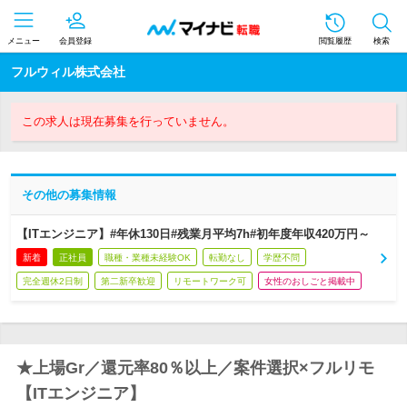
メニュー
会員登録
閲覧履歴
検索
フルウィル株式会社
この求人は現在募集を行っていません。
その他の募集情報
【ITエンジニア】#年休130日#残業月平均7h#初年度年収420万円～
新着
正社員
職種・業種未経験OK
転勤なし
学歴不問
完全週休2日制
第二新卒歓迎
リモートワーク可
女性のおしごと掲載中
★上場Gr／還元率80％以上／案件選択×フルリモ
【ITエンジニア】