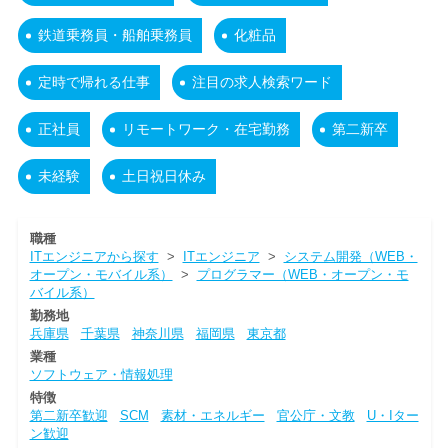
鉄道乗務員・船舶乗務員
化粧品
定時で帰れる仕事
注目の求人検索ワード
正社員
リモートワーク・在宅勤務
第二新卒
未経験
土日祝日休み
職種
ITエンジニアから探す
>
ITエンジニア
>
システム開発（WEB・
オープン・モバイル系）
>
プログラマー（WEB・オープン・モ
バイル系）
勤務地
兵庫県
千葉県
神奈川県
福岡県
東京都
業種
ソフトウェア・情報処理
特徴
第二新卒歓迎
SCM
素材・エネルギー
官公庁・文教
U・Iター
ン歓迎