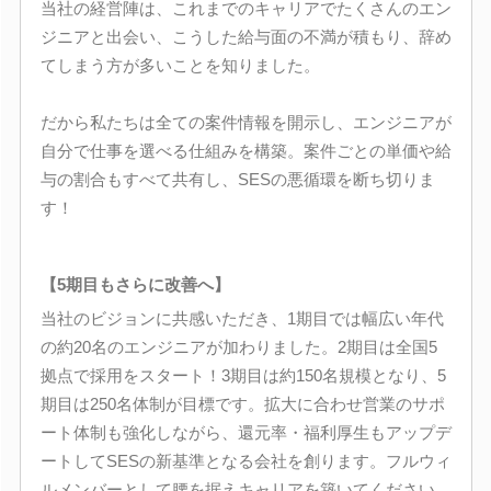
当社の経営陣は、これまでのキャリアでたくさんのエン
ジニアと出会い、こうした給与面の不満が積もり、辞め
てしまう方が多いことを知りました。
だから私たちは全ての案件情報を開示し、エンジニアが
自分で仕事を選べる仕組みを構築。案件ごとの単価や給
与の割合もすべて共有し、SESの悪循環を断ち切りま
す！
【5期目もさらに改善へ】
当社のビジョンに共感いただき、1期目では幅広い年代
の約20名のエンジニアが加わりました。2期目は全国5
拠点で採用をスタート！3期目は約150名規模となり、5
期目は250名体制が目標です。拡大に合わせ営業のサポ
ート体制も強化しながら、還元率・福利厚生もアップデ
ートしてSESの新基準となる会社を創ります。フルウィ
ルメンバーとして腰を据えキャリアを築いてください。