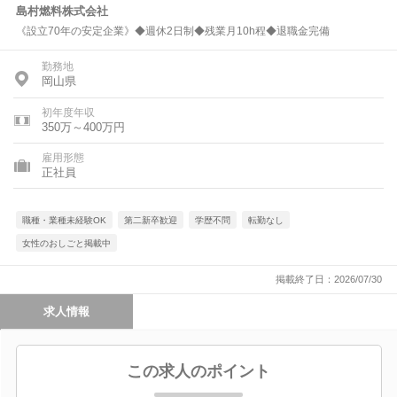
島村燃料株式会社
《設立70年の安定企業》◆週休2日制◆残業月10h程◆退職金完備
勤務地
岡山県
初年度年収
350万～400万円
雇用形態
正社員
職種・業種未経験OK
第二新卒歓迎
学歴不問
転勤なし
女性のおしごと掲載中
掲載終了日：2026/07/30
求人情報
この求人のポイント