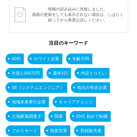
情報の読み込みに失敗しました。
画面の更新をしても表示されない場合は、しばらく
経ってから再度お試しください。
注目のキーワード
40代
ホワイト企業
年齢不問
年収1,000万円
週休3日
内定とりたい
SE（システムエンジニア）
地元の有名企業
地域未来牽引企業
キャリアチェンジ
土地家屋調査士
関東
20代 初めて転職
フルリモート
技術営業
登録販売者