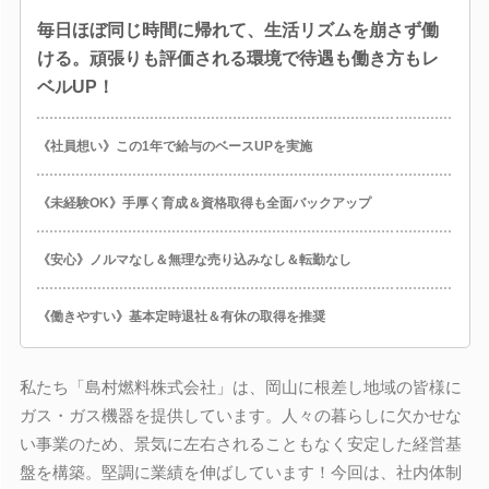
毎日ほぼ同じ時間に帰れて、生活リズムを崩さず働
ける。頑張りも評価される環境で待遇も働き方もレ
ベルUP！
《社員想い》この1年で給与のベースUPを実施
《未経験OK》手厚く育成＆資格取得も全面バックアップ
《安心》ノルマなし＆無理な売り込みなし＆転勤なし
《働きやすい》基本定時退社＆有休の取得を推奨
私たち「島村燃料株式会社」は、岡山に根差し地域の皆様に
ガス・ガス機器を提供しています。人々の暮らしに欠かせな
い事業のため、景気に左右されることもなく安定した経営基
盤を構築。堅調に業績を伸ばしています！今回は、社内体制