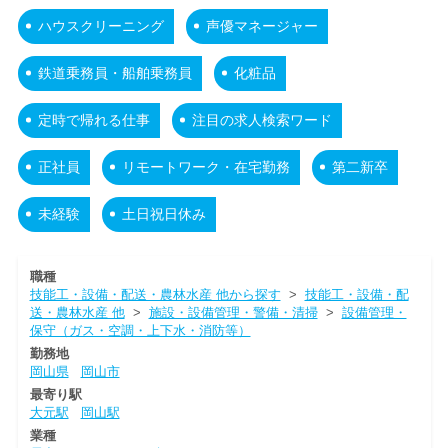
ハウスクリーニング
声優マネージャー
鉄道乗務員・船舶乗務員
化粧品
定時で帰れる仕事
注目の求人検索ワード
正社員
リモートワーク・在宅勤務
第二新卒
未経験
土日祝日休み
職種
技能工・設備・配送・農林水産 他から探す
>
技能工・設備・配
送・農林水産 他
>
施設・設備管理・警備・清掃
>
設備管理・
保守（ガス・空調・上下水・消防等）
勤務地
岡山県
岡山市
最寄り駅
大元駅
岡山駅
業種