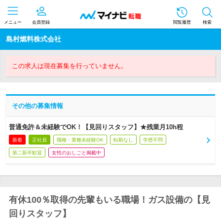
メニュー
会員登録
閲覧履歴
検索
島村燃料株式会社
この求人は現在募集を行っていません。
その他の募集情報
普通免許＆未経験でOK！【見回りスタッフ】★残業月10h程
新着
正社員
職種・業種未経験OK
転勤なし
学歴不問
第二新卒歓迎
女性のおしごと掲載中
有休100％取得の先輩もいる職場！ガス設備の【見
回りスタッフ】