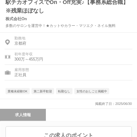
駅チカオフィスでOn・Off充実♪【事務系総合職】
※残業ほぼなし
株式会社On
多数のサロンを運営中！★カットやカラー・マツエク・ネイル無料
勤務地
京都府
初年度年収
300万～455万円
雇用形態
正社員
業種未経験OK
第二新卒歓迎
転勤なし
女性のおしごと掲載中
掲載終了日：2025/06/30
求人情報
この求人のポイント