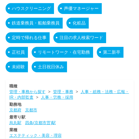
ハウスクリーニング
声優マネージャー
鉄道乗務員・船舶乗務員
化粧品
定時で帰れる仕事
注目の求人検索ワード
正社員
リモートワーク・在宅勤務
第二新卒
未経験
土日祝日休み
職種
管理・事務から探す
>
管理・事務
>
人事・総務・法務・広報・
IR・内部監査
>
人事・労務・採用
勤務地
京都府
京都市
最寄り駅
烏丸駅
四条(京都市営)駅
業種
エステティック・美容・理容