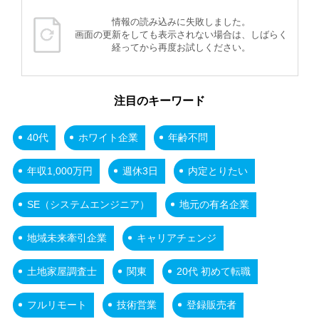
情報の読み込みに失敗しました。
画面の更新をしても表示されない場合は、しばらく
経ってから再度お試しください。
注目のキーワード
40代
ホワイト企業
年齢不問
年収1,000万円
週休3日
内定とりたい
SE（システムエンジニア）
地元の有名企業
地域未来牽引企業
キャリアチェンジ
土地家屋調査士
関東
20代 初めて転職
フルリモート
技術営業
登録販売者