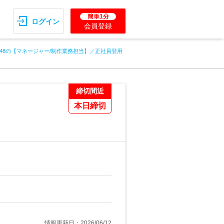
簡単1分
ログイン
会員登録
U48の【マネージャー/制作業務担当】／正社員登用
締切間近
本日締切
情報更新日：2026/06/12