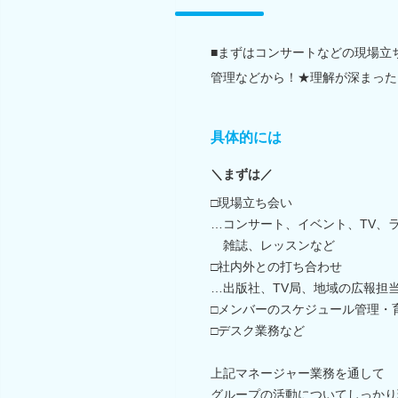
■まずはコンサートなどの現場立
管理などから！★理解が深まった
具体的には
＼まずは／
□現場立ち会い
…コンサート、イベント、TV、
雑誌、レッスンなど
□社内外との打ち合わせ
…出版社、TV局、地域の広報担
□メンバーのスケジュール管理・
□デスク業務など
上記マネージャー業務を通して
グループの活動についてしっかり