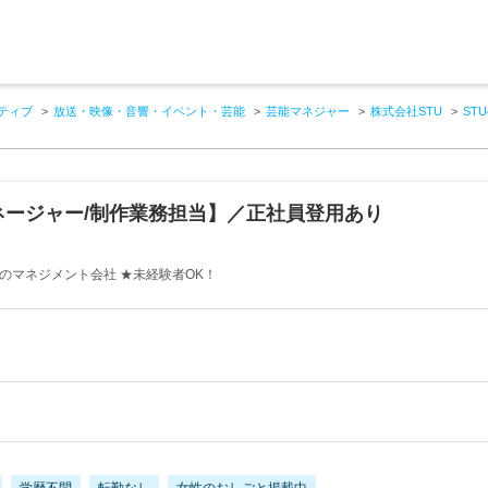
ティブ
放送・映像・音響・イベント・芸能
芸能マネジャー
株式会社STU
ST
マネージャー/制作業務担当】／正社員登用あり
プのマネジメント会社 ★未経験者OK！
学歴不問
転勤なし
女性のおしごと掲載中