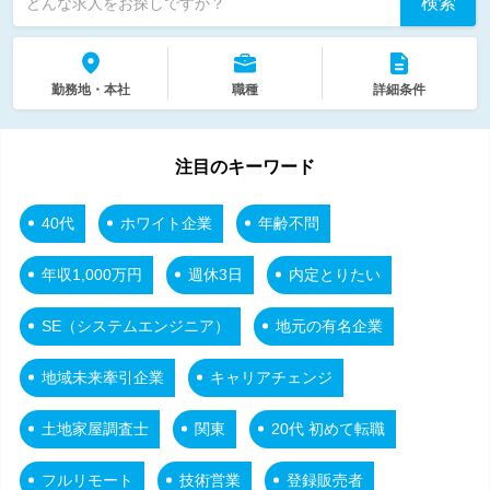
検索
どんな求人をお探しですか？
勤務地・本社
職種
詳細条件
注目のキーワード
40代
ホワイト企業
年齢不問
年収1,000万円
週休3日
内定とりたい
SE（システムエンジニア）
地元の有名企業
地域未来牽引企業
キャリアチェンジ
土地家屋調査士
関東
20代 初めて転職
フルリモート
技術営業
登録販売者