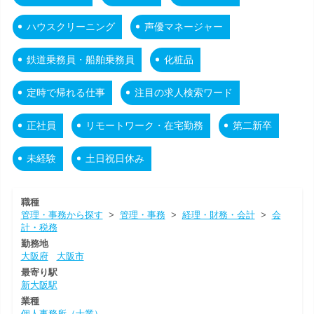
ハウスクリーニング
声優マネージャー
鉄道乗務員・船舶乗務員
化粧品
定時で帰れる仕事
注目の求人検索ワード
正社員
リモートワーク・在宅勤務
第二新卒
未経験
土日祝日休み
職種
管理・事務から探す
>
管理・事務
>
経理・財務・会計
>
会
計・税務
勤務地
大阪府
大阪市
最寄り駅
新大阪駅
業種
個人事務所（士業）