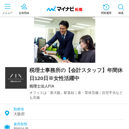
メニュー
会員登録
閲覧履歴
検索
税理士事務所の【会計スタッフ】年間休
日120日※女性活躍中
税理士法人FIA
オフィスは「新大阪」駅直結｜産・育休完備｜住宅手当など
も完備
勤務地
大阪府
雇用形態
契約社員