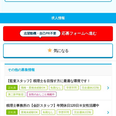
求人情報
応募フォームへ進む
志望動機・自己PR不要
気になる
その他の募集情報
【監査スタッフ】税理士を目指す方に最適な環境です！
正社員
職種・業種未経験OK
転勤なし
学歴不問
完全週休2日制
第二新卒歓迎
女性のおしごと掲載中
税理士事務所の【会計スタッフ】年間休日120日※女性活躍中
正社員
業種未経験OK
転勤なし
学歴不問
完全週休2日制