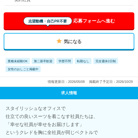
応募フォームへ進む
志望動機・自己PR不要
気になる
業種未経験OK
第二新卒歓迎
学歴不問
転勤なし
完全週休2日制
女性のおしごと掲載中
情報更新日：2026/05/08
掲載終了予定日：2026/10/29
求人情報
スタイリッシュなオフィスで
仕立ての良いスーツを着こなす社員たちは、
「幸せな社員が幸せをお届けします」
というクレドを胸に全社員が同じベクトルで