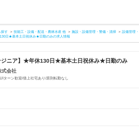
ら探す
技能工・設備・配送・農林水産 他
施設・設備管理・警備・清掃
設備管理・
130日★基本土日祝休み★日勤のみの求人情報
ジニア】★年休130日★基本土日祝休み★日勤のみ
株式会社
/UIターン歓迎/借上社宅あり/原則転勤なし