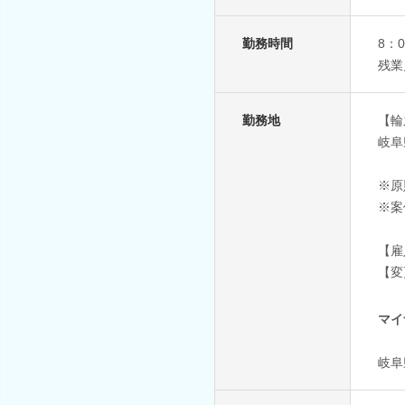
勤務時間
8：
残業
勤務地
【輪
岐阜
※原
※案
【雇
【変
マイ
岐阜