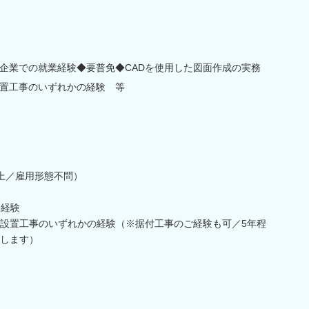
企業での就業経験◆要普免◆CADを使用した図面作成の実務
置工事のいずれかの経験 等
上／雇用形態不問）
務経験
設置工事のいずれかの経験（※据付工事のご経験も可／5年程
します）