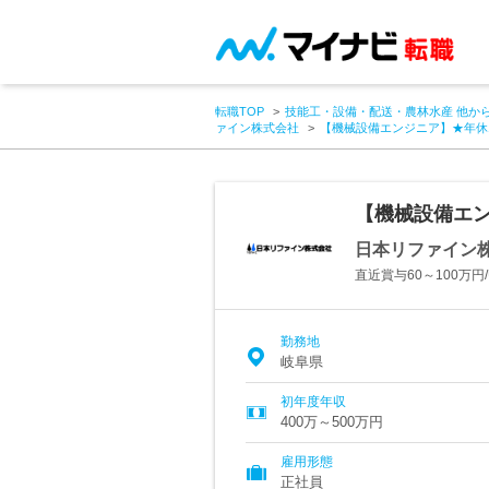
転職TOP
技能工・設備・配送・農林水産 他か
ァイン株式会社
【機械設備エンジニア】★年休
【機械設備エン
日本リファイン
直近賞与60～100万円
勤務地
岐阜県
初年度年収
400万～500万円
雇用形態
正社員