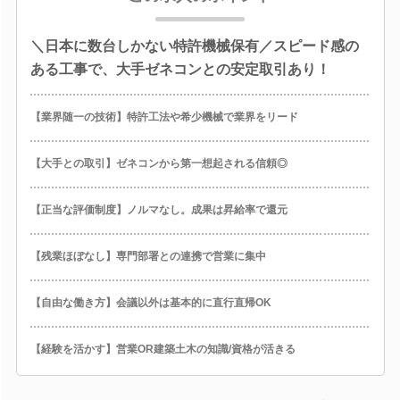
＼日本に数台しかない特許機械保有／スピード感の
ある工事で、大手ゼネコンとの安定取引あり！
【業界随一の技術】特許工法や希少機械で業界をリード
【大手との取引】ゼネコンから第一想起される信頼◎
【正当な評価制度】ノルマなし。成果は昇給率で還元
【残業ほぼなし】専門部署との連携で営業に集中
【自由な働き方】会議以外は基本的に直行直帰OK
【経験を活かす】営業OR建築土木の知識/資格が活きる