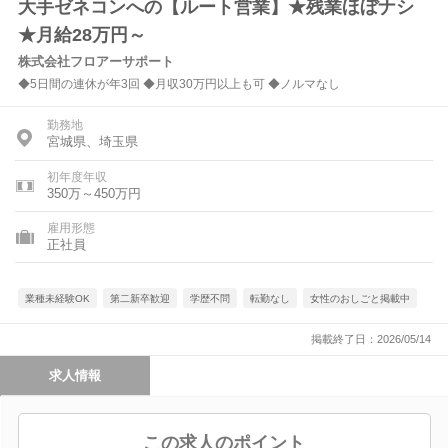
大手ゼネコンへの【ルート営業】★残業ほぼナシ
★月給28万円～
株式会社フロアーサポート
◆5日間の連休が年3回 ◆月収30万円以上も可 ◆ノルマなし
勤務地
宮城県、埼玉県
初年度年収
350万～450万円
雇用形態
正社員
業種未経験OK
第二新卒歓迎
学歴不問
転勤なし
女性のおしごと掲載中
掲載終了日：2026/05/14
求人情報
この求人のポイント