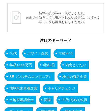
情報の読み込みに失敗しました。
画面の更新をしても表示されない場合は、しばらく
経ってから再度お試しください。
注目のキーワード
40代
ホワイト企業
年齢不問
年収1,000万円
週休3日
内定とりたい
SE（システムエンジニア）
地元の有名企業
地域未来牽引企業
キャリアチェンジ
土地家屋調査士
関東
20代 初めて転職