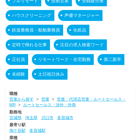
フルリモート
技術営業
登録販売者
ハウスクリーニング
声優マネージャー
鉄道乗務員・船舶乗務員
化粧品
定時で帰れる仕事
注目の求人検索ワード
正社員
リモートワーク・在宅勤務
第二新卒
未経験
土日祝日休み
職種
営業から探す
>
営業
>
営業・代理店営業・ルートセールス・
MR
>
ルートセールス・渉外・外商
勤務地
宮城県
埼玉県
川口市
多賀城市
最寄り駅
鳩ケ谷駅
多賀城駅
業種