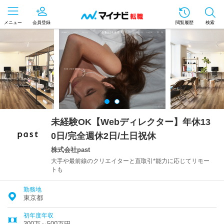
メニュー
会員登録
閲覧履歴
検索
未経験OK【Webディレクター】年休13
0日/完全週休2日/土日祝休
株式会社past
大手や最前線のクリエイターと直取引*能力に応じてリモー
トも
勤務地
東京都
初年度年収
300万～500万円