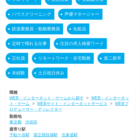
ハウスクリーニング
声優マネージャー
鉄道乗務員・船舶乗務員
化粧品
定時で帰れる仕事
注目の求人検索ワード
正社員
リモートワーク・在宅勤務
第二新卒
未経験
土日祝日休み
職種
WEB・インターネット・ゲームから探す
>
WEB・インターネッ
ト・ゲーム
>
WEBサイト・インターネットサービス
>
WEBプ
ロデューサー・ディレクター
勤務地
東京都
渋谷区
最寄り駅
千駄ケ谷駅
国立競技場駅
北参道駅