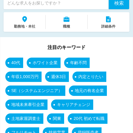
検索
どんな求人をお探しですか？
勤務地・本社
職種
詳細条件
注目のキーワード
40代
ホワイト企業
年齢不問
年収1,000万円
週休3日
内定とりたい
SE（システムエンジニア）
地元の有名企業
地域未来牽引企業
キャリアチェンジ
土地家屋調査士
関東
20代 初めて転職
フルリモート
技術営業
登録販売者