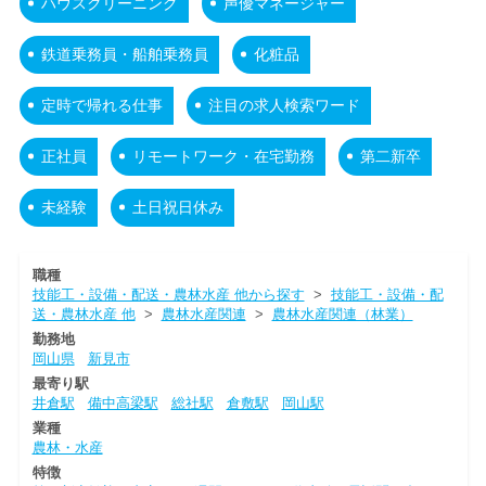
ハウスクリーニング
声優マネージャー
鉄道乗務員・船舶乗務員
化粧品
定時で帰れる仕事
注目の求人検索ワード
正社員
リモートワーク・在宅勤務
第二新卒
未経験
土日祝日休み
職種
技能工・設備・配送・農林水産 他から探す
>
技能工・設備・配
送・農林水産 他
>
農林水産関連
>
農林水産関連（林業）
勤務地
岡山県
新見市
最寄り駅
井倉駅
備中高梁駅
総社駅
倉敷駅
岡山駅
業種
農林・水産
特徴