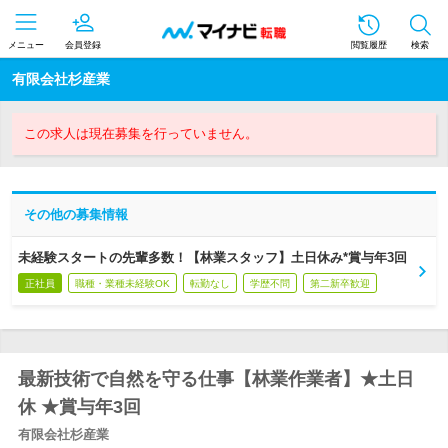
メニュー
会員登録
閲覧履歴
検索
有限会社杉産業
この求人は現在募集を行っていません。
その他の募集情報
未経験スタートの先輩多数！【林業スタッフ】土日休み*賞与年3回
正社員
職種・業種未経験OK
転勤なし
学歴不問
第二新卒歓迎
最新技術で自然を守る仕事【林業作業者】★土日
休 ★賞与年3回
有限会社杉産業