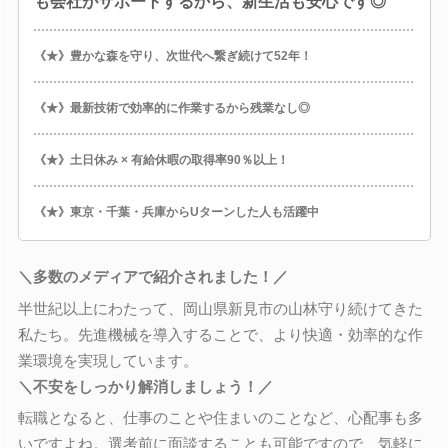
も会社がサポートするから、新生活も安心です◎
《★》豊かな森を守り、次世代へ繋ぎ続けて52年！
《★》最新技術で効率的に作業するから残業なし◎
《★》土日休み × 有給休暇の取得率90％以上！
《★》東京・千葉・兵庫からUターンした人も活躍中
＼多数のメディアで紹介されました！／
半世紀以上にわたって、岡山県新見市の山林守り続けてきた
私たち。先進機械を導入することで、より快適・効率的な作
業環境を実現しています。
＼不安をしっかり解消しましょう！／
転職となると、仕事のことや住まいのことなど、心配事も多
いですよね。選考前に面談することも可能ですので、気軽に