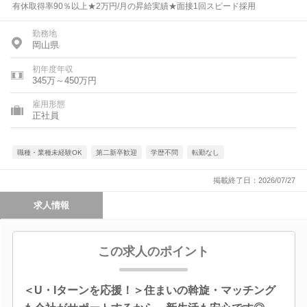
有休取得率90％以上★2万円/月の昇給実績★面接1回スピード採用
勤務地
岡山県
初年度年収
345万～450万円
雇用形態
正社員
職種・業種未経験OK
第二新卒歓迎
学歴不問
転勤なし
掲載終了日：2026/07/27
求人情報
この求人のポイント
＜U・Iターンを応援！＞住まいの斡旋・マッチング