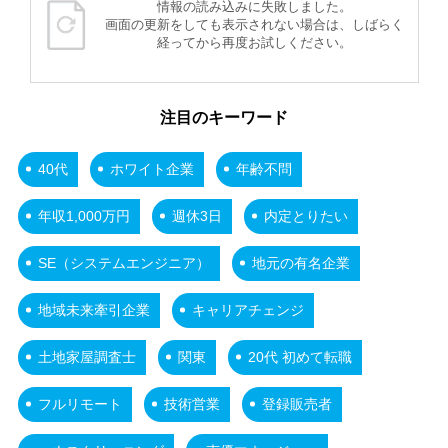
情報の読み込みに失敗しました。
画面の更新をしても表示されない場合は、しばらく
経ってから再度お試しください。
注目のキーワード
40代
ホワイト企業
年齢不問
年収1,000万円
週休3日
内定とりたい
SE（システムエンジニア）
地元の有名企業
地域未来牽引企業
キャリアチェンジ
土地家屋調査士
関東
20代 初めて転職
フルリモート
技術営業
登録販売者