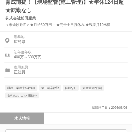
育成前提！【現場監督(施工管理)】★年休124日超
★転勤なし
株式会社前田産業
＜未経験歓迎＞★月給30万円～ ★完全土日祝休み ★残業月10H程
勤務地
広島県
初年度年収
400万～600万円
雇用形態
正社員
職種・業種未経験OK
第二新卒歓迎
転勤なし
完全週休2日制
女性のおしごと掲載中
掲載終了日：2026/08/06
求人情報