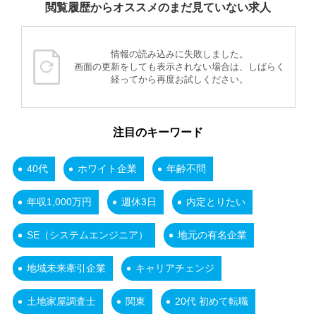
閲覧履歴からオススメのまだ見ていない求人
情報の読み込みに失敗しました。
画面の更新をしても表示されない場合は、しばらく
経ってから再度お試しください。
注目のキーワード
40代
ホワイト企業
年齢不問
年収1,000万円
週休3日
内定とりたい
SE（システムエンジニア）
地元の有名企業
地域未来牽引企業
キャリアチェンジ
土地家屋調査士
関東
20代 初めて転職