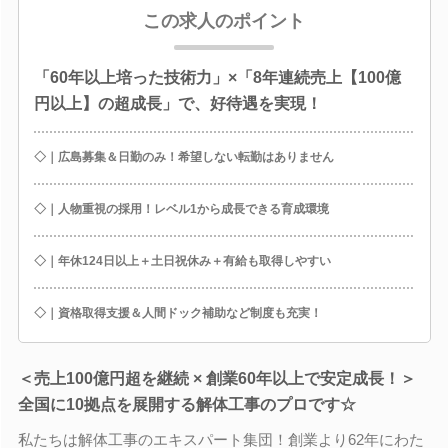
この求人のポイント
「60年以上培った技術力」×「8年連続売上【100億
円以上】の超成長」で、好待遇を実現！
◇｜広島募集＆日勤のみ！希望しない転勤はありません
◇｜人物重視の採用！レベル1から成長できる育成環境
◇｜年休124日以上＋土日祝休み＋有給も取得しやすい
◇｜資格取得支援＆人間ドック補助など制度も充実！
＜売上100億円超を継続 × 創業60年以上で安定成長！＞
全国に10拠点を展開する解体工事のプロです☆
私たちは解体工事のエキスパート集団！創業より62年にわた