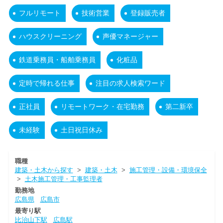
フルリモート
技術営業
登録販売者
ハウスクリーニング
声優マネージャー
鉄道乗務員・船舶乗務員
化粧品
定時で帰れる仕事
注目の求人検索ワード
正社員
リモートワーク・在宅勤務
第二新卒
未経験
土日祝日休み
職種
建築・土木から探す
>
建築・土木
>
施工管理・設備・環境保全
>
土木施工管理・工事監理者
勤務地
広島県
広島市
最寄り駅
比治山下駅
広島駅