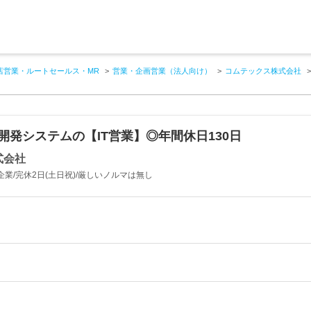
店営業・ルートセールス・MR
営業・企画営業（法人向け）
コムテックス株式会社
開発システムの【IT営業】◎年間休日130日
式会社
企業/完休2日(土日祝)/厳しいノルマは無し