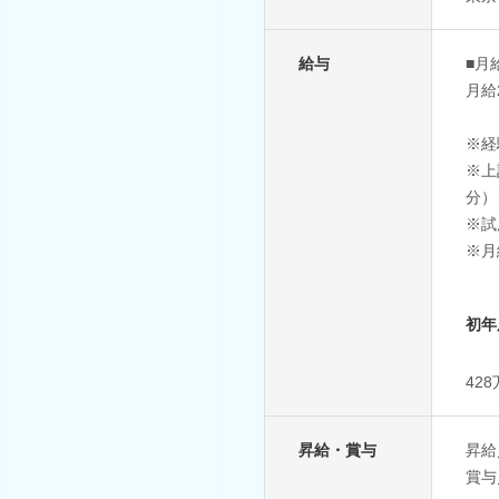
給与
■月
月給2
※経
※上
分）
※試
※月
初年
42
昇給・賞与
昇給
賞与