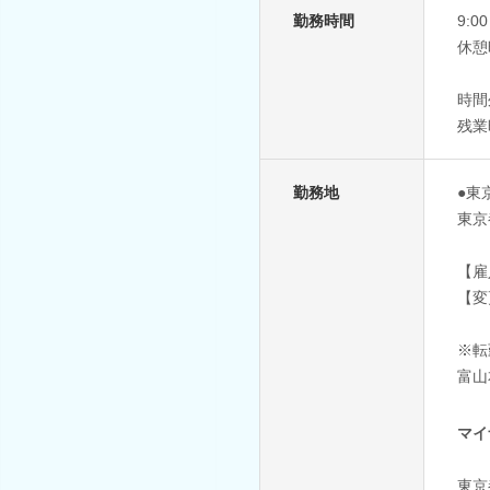
勤務時間
9:
休憩
時間
残業
勤務地
●東
東京
【雇
【変
※転
富山
マイ
東京