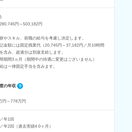
給
80,745円～503,182円
験やスキル、前職の給与を考慮し決定します。
記金額には固定残業代（20,745円～37,182円／月10時間
を含み、超過分は別途支給します。
用期間3ヵ月（期間中の待遇に変更はございません）
給は一律固定手当を含みます。
度の年収
8万円～778万円
／年1回
／年2回（過去実績4.0ヶ月）