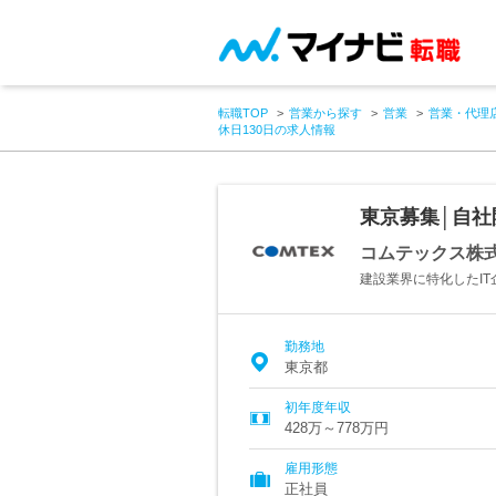
転職TOP
営業から探す
営業
営業・代理
休日130日の求人情報
東京募集│自社
コムテックス株
建設業界に特化したIT
勤務地
東京都
初年度年収
428万～778万円
雇用形態
正社員