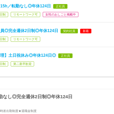
5h／転勤なし◎年休124日
正社員
日制
リモートワーク可
女性のおしごと掲載中
員◎完全週休2日制◎年休124日
契約社員
新着
日制
リモートワーク可
理】土日祝休み◎年休124日◎
正社員
日制
第二新卒歓迎
なし◎完全週休2日制◎年休124日
★時差出勤制度★退職金制度