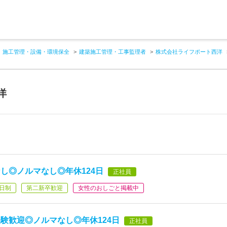
施工管理・設備・環境保全
建築施工管理・工事監理者
株式会社ライフポート西洋
洋
し◎ノルマなし◎年休124日
正社員
日制
第二新卒歓迎
女性のおしごと掲載中
験歓迎◎ノルマなし◎年休124日
正社員