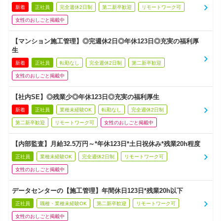
新着
正社員
完全週休2日制
第二新卒歓迎
リモートワーク可
女性のおしごと掲載中
【マンション施工管理】◎完週休2日◎年休123日◎充実の福利厚
生
新着
正社員
転勤なし
完全週休2日制
第二新卒歓迎
女性のおしごと掲載中
【社内SE】◎残業少◎年休123日◎充実の福利厚生
新着
正社員
業種未経験OK
転勤なし
完全週休2日制
第二新卒歓迎
リモートワーク可
女性のおしごと掲載中
【内部監査】月給32.5万円～*年休123日*土日祝休み*残業20h程度
正社員
業種未経験OK
完全週休2日制
リモートワーク可
女性のおしごと掲載中
データセンターの【施工管理】年間休日123日*残業20h以下
正社員
職種・業種未経験OK
第二新卒歓迎
リモートワーク可
女性のおしごと掲載中