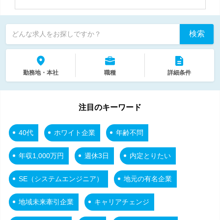
検索
どんな求人をお探しですか？
勤務地・本社
職種
詳細条件
注目のキーワード
40代
ホワイト企業
年齢不問
年収1,000万円
週休3日
内定とりたい
SE（システムエンジニア）
地元の有名企業
地域未来牽引企業
キャリアチェンジ