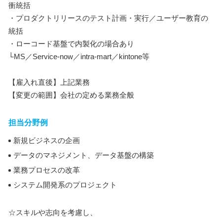
衝統括
・プロダクトリリースのテスト計画・実行／ユーザー教育の
統括
・ローコード基盤で内製化の場合あり
└MS／Service-now／intra-mart／kintone等
【雇入れ直後】上記業務
【変更の範囲】会社の定める業務全般
担当分野例
新規ビジネスの企画
データのマネジメント、データ基盤の構築
業務プロセスの改革
システム開発系のプロジェクト
☆スキルや志向を考慮し、