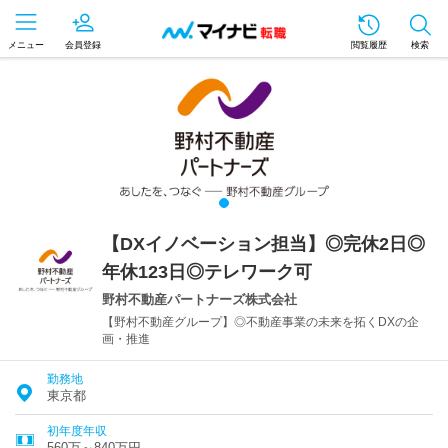
メニュー
会員登録
閲覧履歴
検索
【DXイノベーション担当】◎完休2日◎
年休123日◎テレワーク可
野村不動産パートナーズ株式会社
【野村不動産グループ】◎不動産事業の未来を拓くDXの企
画・推進
勤務地
東京都
初年度年収
560万～840万円