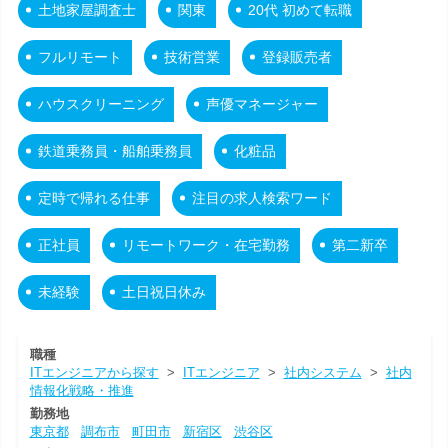
土地家屋調査士
関東
20代 初めて転職
フルリモート
技術営業
登録販売者
ハウスクリーニング
声優マネージャー
鉄道乗務員・船舶乗務員
化粧品
定時で帰れる仕事
注目の求人検索ワード
正社員
リモートワーク・在宅勤務
第二新卒
未経験
土日祝日休み
職種
ITエンジニアから探す
>
ITエンジニア
>
社内システム
>
社内
情報化戦略・推進
勤務地
東京都
調布市
町田市
新宿区
渋谷区