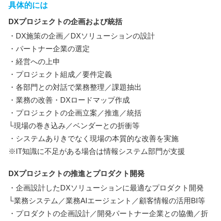
具体的には
DXプロジェクトの企画および統括
・DX施策の企画／DXソリューションの設計
・パートナー企業の選定
・経営への上申
・プロジェクト組成／要件定義
・各部門との対話で業務整理／課題抽出
・業務の改善・DXロードマップ作成
・プロジェクトの企画立案／推進／統括
└現場の巻き込み／ベンダーとの折衝等
・システムありきでなく現場の本質的な改善を実施
※IT知識に不足がある場合は情報システム部門が支援
DXプロジェクトの推進とプロダクト開発
・企画設計したDXソリューションに最適なプロダクト開発
└業務システム／業務AIエージェント／顧客情報の活用BI等
・プロダクトの企画設計／開発パートナー企業との協働／折