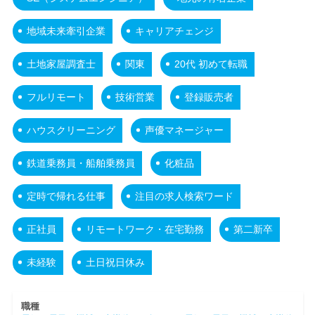
地域未来牽引企業
キャリアチェンジ
土地家屋調査士
関東
20代 初めて転職
フルリモート
技術営業
登録販売者
ハウスクリーニング
声優マネージャー
鉄道乗務員・船舶乗務員
化粧品
定時で帰れる仕事
注目の求人検索ワード
正社員
リモートワーク・在宅勤務
第二新卒
未経験
土日祝日休み
職種