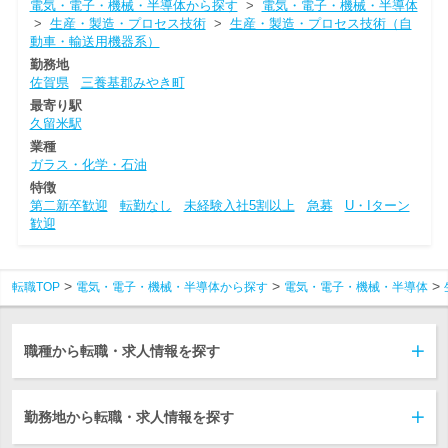
電気・電子・機械・半導体から探す
>
電気・電子・機械・半導体
>
生産・製造・プロセス技術
>
生産・製造・プロセス技術（自
動車・輸送用機器系）
勤務地
佐賀県
三養基郡みやき町
最寄り駅
久留米駅
業種
ガラス・化学・石油
特徴
第二新卒歓迎
転勤なし
未経験入社5割以上
急募
U・Iターン
歓迎
転職TOP
電気・電子・機械・半導体から探す
電気・電子・機械・半導体
職種から転職・求人情報を探す
勤務地から転職・求人情報を探す