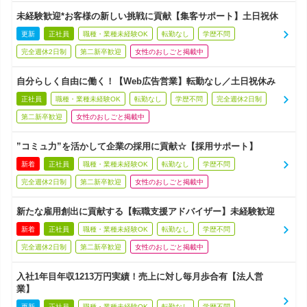
未経験歓迎*お客様の新しい挑戦に貢献【集客サポート】土日祝休
更新
正社員
職種・業種未経験OK
転勤なし
学歴不問
完全週休2日制
第二新卒歓迎
女性のおしごと掲載中
自分らしく自由に働く！【Web広告営業】転勤なし／土日祝休み
正社員
職種・業種未経験OK
転勤なし
学歴不問
完全週休2日制
第二新卒歓迎
女性のおしごと掲載中
”コミュ力”を活かして企業の採用に貢献☆【採用サポート】
新着
正社員
職種・業種未経験OK
転勤なし
学歴不問
完全週休2日制
第二新卒歓迎
女性のおしごと掲載中
新たな雇用創出に貢献する【転職支援アドバイザー】未経験歓迎
新着
正社員
職種・業種未経験OK
転勤なし
学歴不問
完全週休2日制
第二新卒歓迎
女性のおしごと掲載中
入社1年目年収1213万円実績！売上に対し毎月歩合有【法人営
業】
更新
正社員
職種・業種未経験OK
転勤なし
学歴不問