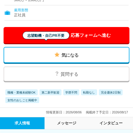
雇用形態
正社員
応募フォームへ進む
志望動機・自己PR不要
気になる
質問する
職種・業種未経験OK
第二新卒歓迎
学歴不問
転勤なし
完全週休2日制
女性のおしごと掲載中
情報更新日：2026/08/06
掲載終了予定日：2026/08/17
求人情報
メッセージ
インタビュー