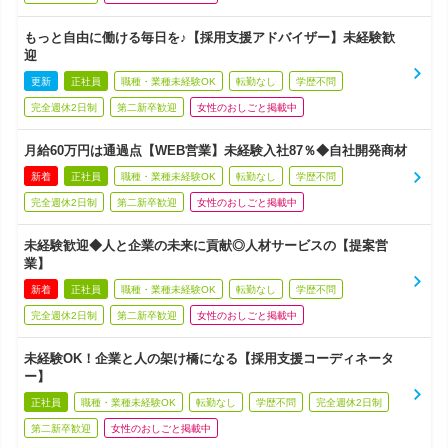
もっと自由に働ける毎日を♪【採用支援アドバイザー】未経験歓
迎
更新
正社員
職種・業種未経験OK
転勤なし
学歴不問
完全週休2日制
第二新卒歓迎
女性のおしごと掲載中
月給60万円は通過点【WEB営業】未経験入社87％◆自社開発商材
新着
正社員
職種・業種未経験OK
転勤なし
学歴不問
完全週休2日制
第二新卒歓迎
女性のおしごと掲載中
未経験歓迎◆人と企業の未来に貢献◎人材サービスの【提案営
業】
新着
正社員
職種・業種未経験OK
転勤なし
学歴不問
完全週休2日制
第二新卒歓迎
女性のおしごと掲載中
未経験OK！企業と人の架け橋になる【採用支援コーディネータ
ー】
正社員
職種・業種未経験OK
転勤なし
学歴不問
完全週休2日制
第二新卒歓迎
女性のおしごと掲載中