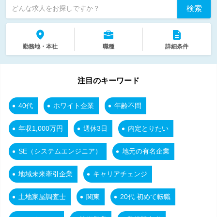
検索
どんな求人をお探しですか？
勤務地・本社
職種
詳細条件
注目のキーワード
40代
ホワイト企業
年齢不問
年収1,000万円
週休3日
内定とりたい
SE（システムエンジニア）
地元の有名企業
地域未来牽引企業
キャリアチェンジ
土地家屋調査士
関東
20代 初めて転職