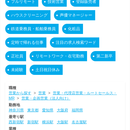
フルリモート
技術営業
登録販売者
ハウスクリーニング
声優マネージャー
鉄道乗務員・船舶乗務員
化粧品
定時で帰れる仕事
注目の求人検索ワード
正社員
リモートワーク・在宅勤務
第二新卒
未経験
土日祝日休み
職種
営業から探す
>
営業
>
営業・代理店営業・ルートセールス・
MR
>
営業・企画営業（法人向け）
勤務地
神奈川県
東京都
愛知県
大阪府
福岡県
最寄り駅
西新宿駅
新宿駅
横浜駅
大阪駅
名古屋駅
業種