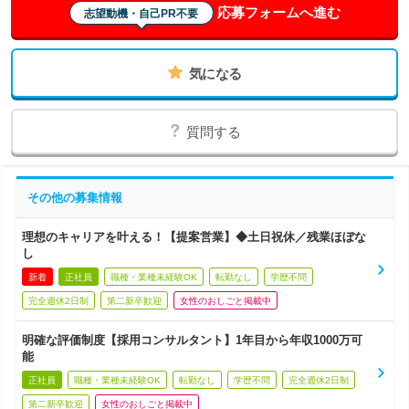
応募フォームへ進む
志望動機・自己PR不要
気になる
質問する
その他の募集情報
理想のキャリアを叶える！【提案営業】◆土日祝休／残業ほぼな
し
新着
正社員
職種・業種未経験OK
転勤なし
学歴不問
完全週休2日制
第二新卒歓迎
女性のおしごと掲載中
明確な評価制度【採用コンサルタント】1年目から年収1000万可
能
正社員
職種・業種未経験OK
転勤なし
学歴不問
完全週休2日制
第二新卒歓迎
女性のおしごと掲載中