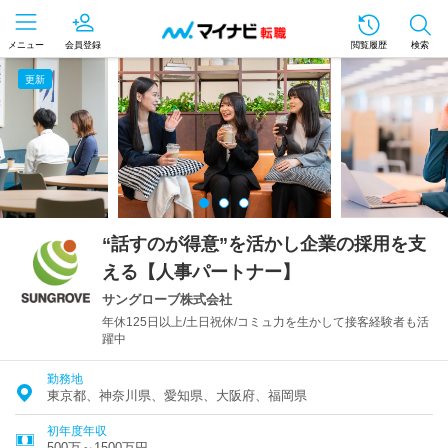
メニュー
会員登録
閲覧履歴
検索
更新
“話すのが得意”を活かし企業の採用を支
える【人事パートナー】
サングローブ株式会社
年休125日以上/土日祝休/コミュ力を生かして接客経験者も活
躍中
勤務地
東京都、神奈川県、愛知県、大阪府、福岡県
初年度年収
500万～1500万円