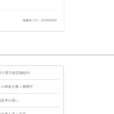
掲載終了日：2026/06/08
続で黒字経営継続中
ナル商材を数々展開中
利益率が高い
還元率を高く設定