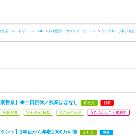
店営業・ルートセールス・MR
内勤営業・カウンターセールス
サングローブ株式会社
提案営業】◆土日祝休／残業ほぼなし
正社員
新着
学歴不問
完全週休2日制
第二新卒歓迎
女性のおしごと掲載中
タント】1年目から年収1000万可能
正社員
更新