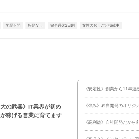
学歴不問
転勤なし
完全週休2日制
女性のおしごと掲載中
《安定性》創業から11年連
《強み》独自開発のオリジ
大の武器》IT業界が初め
ちが稼げる営業に育てます
《高利益》自社開発だから
《高収入》インセンティブ