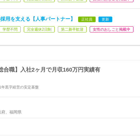
の採用を支える【人事パートナー】
正社員
更新
学歴不問
完全週休2日制
第二新卒歓迎
女性のおしごと掲載中
合職】入社2ヶ月で月収160万円実績有
業11年黒字経営の安定基盤
阪府、福岡県