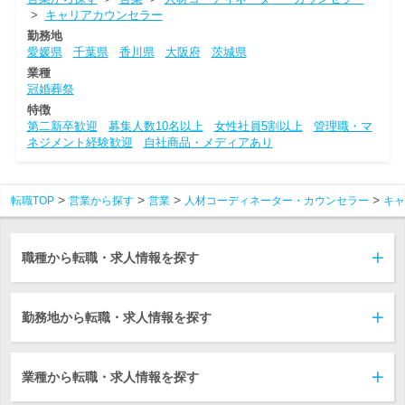
>
キャリアカウンセラー
勤務地
愛媛県
千葉県
香川県
大阪府
茨城県
業種
冠婚葬祭
特徴
第二新卒歓迎
募集人数10名以上
女性社員5割以上
管理職・マ
ネジメント経験歓迎
自社商品・メディアあり
転職TOP
営業から探す
営業
人材コーディネーター・カウンセラー
キャ
職種から転職・求人情報を探す
勤務地から転職・求人情報を探す
業種から転職・求人情報を探す