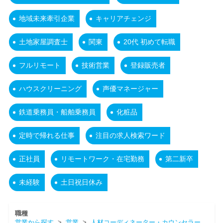
地域未来牽引企業
キャリアチェンジ
土地家屋調査士
関東
20代 初めて転職
フルリモート
技術営業
登録販売者
ハウスクリーニング
声優マネージャー
鉄道乗務員・船舶乗務員
化粧品
定時で帰れる仕事
注目の求人検索ワード
正社員
リモートワーク・在宅勤務
第二新卒
未経験
土日祝日休み
職種
営業から探す
>
営業
>
人材コーディネーター・カウンセラー