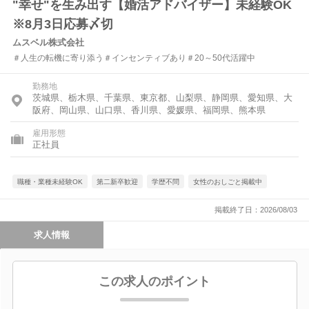
"幸せ"を生み出す【婚活アドバイザー】未経験OK
※8月3日応募〆切
ムスベル株式会社
＃人生の転機に寄り添う＃インセンティブあり＃20～50代活躍中
勤務地
茨城県、栃木県、千葉県、東京都、山梨県、静岡県、愛知県、大
阪府、岡山県、山口県、香川県、愛媛県、福岡県、熊本県
雇用形態
正社員
職種・業種未経験OK
第二新卒歓迎
学歴不問
女性のおしごと掲載中
掲載終了日：2026/08/03
求人情報
この求人のポイント