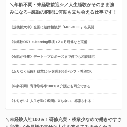
＼年齢不問・未経験歓迎☆／人生経験がそのまま強
みになる─感動の瞬間に何度も立ち会える仕事です！
《規模拡大中》全国に結婚相談所『MUSBELL』を展開
《未経験OK》e-learning環境＋2ヵ月研修など完備！
《会話が仕事》デート～プロポーズまで何でも相談対応
《ムリなく活躍》残業10h×休憩100分×シフト希望OK
《年齢不問》育休取得率100％＆介護とも両立できる
《やりがい》人生が動く瞬間に立ち会い、感謝される！
＼未経験入社100％！研修充実・残業少なめで働きやすさ
も完備♪／会員様の幸せな人生を支えてみませんか？