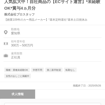
人気拡大中！自社商品の【ECサイト運営】*未経験
OK*賞与4ヵ月分
株式会社プロスタッフ
【創業109年のカー用品メーカー】*基本定時退社*基本土日祝休み
勤務地
愛知県
初年度年収
300万～500万円
雇用形態
正社員
職種・業種未経験OK
学歴不問
第二新卒歓迎
転勤なし
女性のおしごと掲載中
掲載終了日：2025/05/26
求人情報