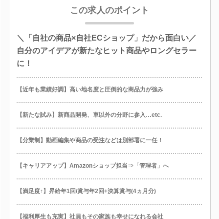
この求人のポイント
＼「自社の商品×自社ECショップ」だから面白い／
自分のアイデアが新たなヒット商品やロングセラー
に！
【近年も業績好調】高い地名度と圧倒的な商品力が強み
【新たな試み】新商品開発、車以外の分野に参入…etc.
【分業制】動画編集や商品の受注などは別部署に一任！
【キャリアアップ】Amazonショップ担当⇒「管理者」へ
【満足度↑】昇給年1回/賞与年2回+決算賞与(4ヵ月分)
【福利厚生も充実】社員もその家族も幸せになれる会社