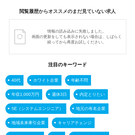
閲覧履歴からオススメのまだ見ていない求人
情報の読み込みに失敗しました。
画面の更新をしても表示されない場合は、しばらく
経ってから再度お試しください。
注目のキーワード
40代
ホワイト企業
年齢不問
年収1,000万円
週休3日
内定とりたい
SE（システムエンジニア）
地元の有名企業
地域未来牽引企業
キャリアチェンジ