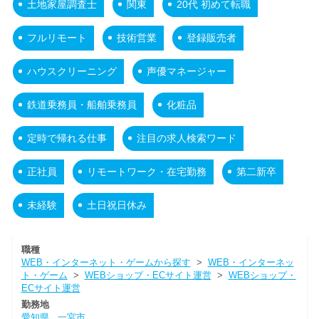
土地家屋調査士
関東
20代 初めて転職
フルリモート
技術営業
登録販売者
ハウスクリーニング
声優マネージャー
鉄道乗務員・船舶乗務員
化粧品
定時で帰れる仕事
注目の求人検索ワード
正社員
リモートワーク・在宅勤務
第二新卒
未経験
土日祝日休み
職種
WEB・インターネット・ゲームから探す
>
WEB・インターネッ
ト・ゲーム
>
WEBショップ・ECサイト運営
>
WEBショップ・
ECサイト運営
勤務地
愛知県
一宮市