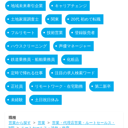
地域未来牽引企業
キャリアチェンジ
土地家屋調査士
関東
20代 初めて転職
フルリモート
技術営業
登録販売者
ハウスクリーニング
声優マネージャー
鉄道乗務員・船舶乗務員
化粧品
定時で帰れる仕事
注目の求人検索ワード
正社員
リモートワーク・在宅勤務
第二新卒
未経験
土日祝日休み
職種
営業から探す
>
営業
>
営業・代理店営業・ルートセールス・
MR
>
ルートセールス・渉外・外商