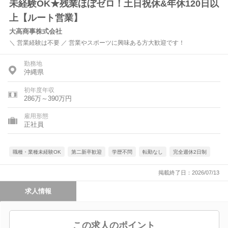
未経験OK★残業ほぼゼロ！土日祝休&年休120日以
上【ルート営業】
大高商事株式会社
＼ 営業経験は不要 ／ 営業やスポーツに興味ある方大歓迎です！
勤務地
沖縄県
初年度年収
286万～390万円
雇用形態
正社員
職種・業種未経験OK
第二新卒歓迎
学歴不問
転勤なし
完全週休2日制
掲載終了日：2026/07/13
求人情報
この求人のポイント