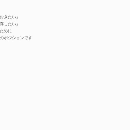
おきたい」
存したい」
ために
のポジションです