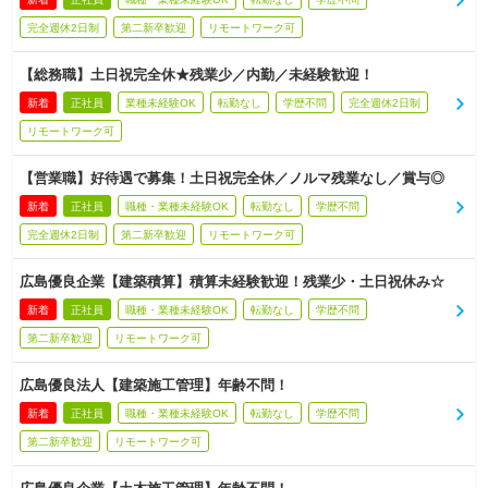
完全週休2日制
第二新卒歓迎
リモートワーク可
【総務職】土日祝完全休★残業少／内勤／未経験歓迎！
新着
正社員
業種未経験OK
転勤なし
学歴不問
完全週休2日制
リモートワーク可
【営業職】好待遇で募集！土日祝完全休／ノルマ残業なし／賞与◎
新着
正社員
職種・業種未経験OK
転勤なし
学歴不問
完全週休2日制
第二新卒歓迎
リモートワーク可
広島優良企業【建築積算】積算未経験歓迎！残業少・土日祝休み☆
新着
正社員
職種・業種未経験OK
転勤なし
学歴不問
第二新卒歓迎
リモートワーク可
広島優良法人【建築施工管理】年齢不問！
新着
正社員
職種・業種未経験OK
転勤なし
学歴不問
第二新卒歓迎
リモートワーク可