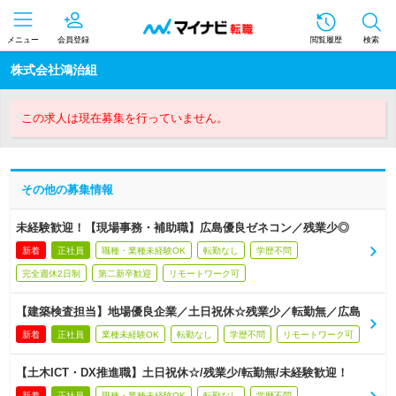
メニュー
会員登録
閲覧履歴
検索
株式会社鴻治組
この求人は現在募集を行っていません。
その他の募集情報
未経験歓迎！【現場事務・補助職】広島優良ゼネコン／残業少◎
新着
正社員
職種・業種未経験OK
転勤なし
学歴不問
完全週休2日制
第二新卒歓迎
リモートワーク可
【建築検査担当】地場優良企業／土日祝休☆残業少／転勤無／広島
新着
正社員
業種未経験OK
転勤なし
学歴不問
リモートワーク可
【土木ICT・DX推進職】土日祝休☆/残業少/転勤無/未経験歓迎！
新着
正社員
職種・業種未経験OK
転勤なし
学歴不問