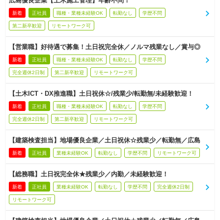
広島優良企業【土木施工管理】年齢不問！
新着
正社員
職種・業種未経験OK
転勤なし
学歴不問
第二新卒歓迎
リモートワーク可
【営業職】好待遇で募集！土日祝完全休／ノルマ残業なし／賞与◎
新着
正社員
職種・業種未経験OK
転勤なし
学歴不問
完全週休2日制
第二新卒歓迎
リモートワーク可
【土木ICT・DX推進職】土日祝休☆/残業少/転勤無/未経験歓迎！
新着
正社員
職種・業種未経験OK
転勤なし
学歴不問
完全週休2日制
第二新卒歓迎
リモートワーク可
【建築検査担当】地場優良企業／土日祝休☆残業少／転勤無／広島
新着
正社員
業種未経験OK
転勤なし
学歴不問
リモートワーク可
【総務職】土日祝完全休★残業少／内勤／未経験歓迎！
新着
正社員
業種未経験OK
転勤なし
学歴不問
完全週休2日制
リモートワーク可