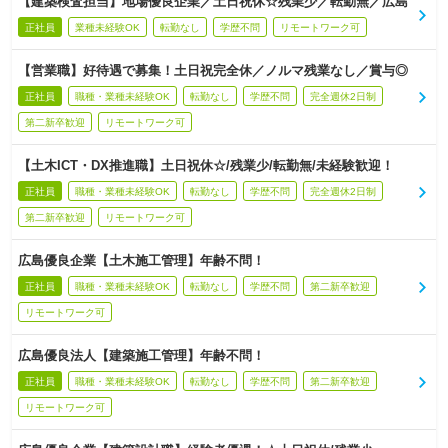
【建築検査担当】地場優良企業／土日祝休☆残業少／転勤無／広島
正社員
業種未経験OK
転勤なし
学歴不問
リモートワーク可
【営業職】好待遇で募集！土日祝完全休／ノルマ残業なし／賞与◎
正社員
職種・業種未経験OK
転勤なし
学歴不問
完全週休2日制
第二新卒歓迎
リモートワーク可
【土木ICT・DX推進職】土日祝休☆/残業少/転勤無/未経験歓迎！
正社員
職種・業種未経験OK
転勤なし
学歴不問
完全週休2日制
第二新卒歓迎
リモートワーク可
広島優良企業【土木施工管理】年齢不問！
正社員
職種・業種未経験OK
転勤なし
学歴不問
第二新卒歓迎
リモートワーク可
広島優良法人【建築施工管理】年齢不問！
正社員
職種・業種未経験OK
転勤なし
学歴不問
第二新卒歓迎
リモートワーク可