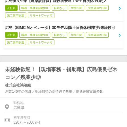
広島優良企業【建築設計職】経験者優遇！☆土日祝休/残業少
正社員
職種・業種未経験OK
転勤なし
学歴不問
完全週休2日制
第二新卒歓迎
リモートワーク可
広島【BIMCIMオペレータ】3Dモデル職/土日祝休/残業少/未経験可
正社員
職種・業種未経験OK
転勤なし
学歴不問
完全週休2日制
第二新卒歓迎
リモートワーク可
未経験歓迎！【現場事務・補助職】広島優良ゼネ
コン／残業少◎
株式会社鴻治組
創業140年の老舗／地場屈指の高待遇で募集／優良表彰実績多数
勤務地
広島県
初年度年収
320万～700万円