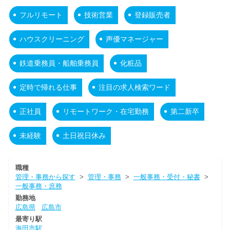
フルリモート
技術営業
登録販売者
ハウスクリーニング
声優マネージャー
鉄道乗務員・船舶乗務員
化粧品
定時で帰れる仕事
注目の求人検索ワード
正社員
リモートワーク・在宅勤務
第二新卒
未経験
土日祝日休み
職種
管理・事務から探す
>
管理・事務
>
一般事務・受付・秘書
>
一般事務・庶務
勤務地
広島県
広島市
最寄り駅
海田市駅