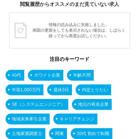
閲覧履歴からオススメのまだ見ていない求人
情報の読み込みに失敗しました。
画面の更新をしても表示されない場合は、しばらく
経ってから再度お試しください。
注目のキーワード
40代
ホワイト企業
年齢不問
年収1,000万円
週休3日
内定とりたい
SE（システムエンジニア）
地元の有名企業
地域未来牽引企業
キャリアチェンジ
土地家屋調査士
関東
20代 初めて転職