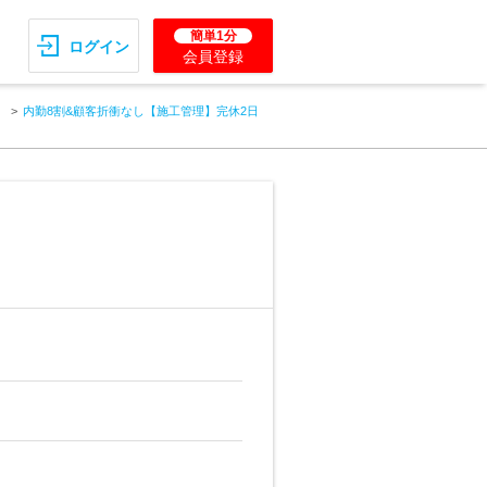
簡単1分
ログイン
会員登録
ィ
内勤8割&顧客折衝なし【施工管理】完休2日