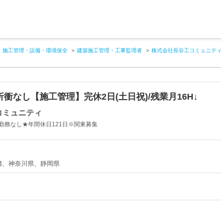
施工管理・設備・環境保全
建築施工管理・工事監理者
株式会社長谷工コミュニテ
折衝なし【施工管理】完休2日(土日祝)/残業月16H↓
コミュニティ
勤務なし★年間休日121日※関東募集
都、神奈川県、静岡県