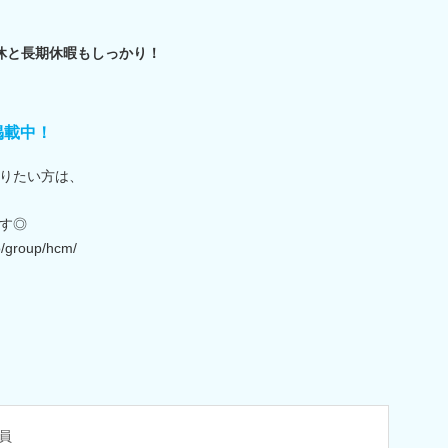
休と長期休暇もしっかり！
掲載中！
りたい方は、
す◎
o/group/hcm/
員