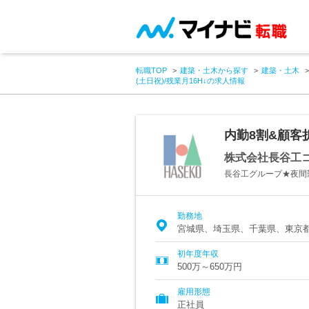
転職TOP
建築・土木から探す
建築・土木
(土日祝)/残業月16H↓の求人情報
内勤8割&顧客
株式会社長谷工
長谷工グループ★夜間
勤務地
宮城県、埼玉県、千葉県、東京
初年度年収
500万～650万円
雇用形態
正社員