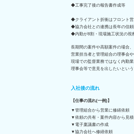
◆工事完了後の報告書作成等
◆クライアント折衝はフロント営
◆協力会社との連携は長年の信頼
◆内勤が8割・現場施工状況の視
長期間の案件や高額案件の場合、
営業担当者と管理組合の理事会や
現場での監督業務ではなく内勤業
理事会等で意見を出したいという
入社後の流れ
【仕事の流れ(一例)】
▼管理組合から営業に修繕依頼
▼依頼の共有・案件内容から見積
▼電子稟議書の作成
▼協力会社へ修繕依頼