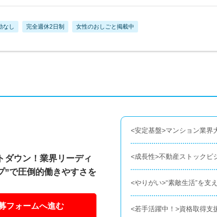
勤なし
完全週休2日制
女性のおしごと掲載中
<安定基盤>マンション業界
<成長性>不動産ストックビ
ットダウン！業界リーディ
プ”で圧倒的働きやすさを
<やりがい>“素敵生活”を
募フォームへ進む
<若手活躍中！>資格取得支