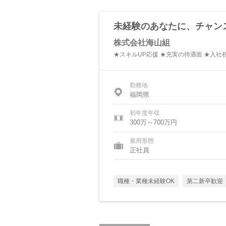
未経験のあなたに、チャン
株式会社海山組
★スキルUP応援 ★充実の待遇面 ★入社
勤務地
福岡県
初年度年収
300万～700万円
雇用形態
正社員
職種・業種未経験OK
第二新卒歓迎