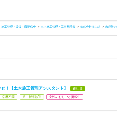
施工管理・設備・環境保全
土木施工管理・工事監理者
株式会社海山組
未経験の
活かせ！【土木施工管理アシスタント】
正社員
学歴不問
第二新卒歓迎
女性のおしごと掲載中