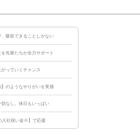
び、吸収できることしかない
たを先輩たちが全力サポート
上がっていくチャンス
助】のようなやりがいを実感
一切なし。休日もいっぱい
の入社祝い金※】で応援