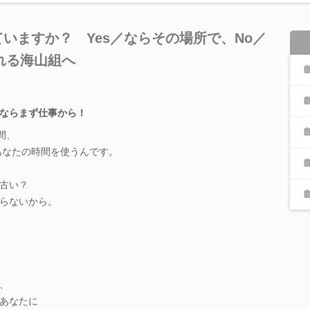
いますか？ Yes／ならその場所で、No／
れる海山組へ
ならまず仕事から！
間、
あなたの時間を使うんです。
古い？
らないから。
、
あなたに