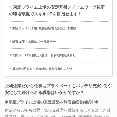
＼東証プライム上場の安定基盤／チームワーク抜群
の職場環境でスキルUPを目指せます！
＊東証プライム上場♪無借金経営を設立以来継続
＊毎週火曜・木曜はノー残業デー
＊年間休日125日以上+産休・育休取得実績あり
＊賞与年2回あり！昨年度の賞与実績5ヶ月分
上場企業だから仕事もプライベートもバッチリ充実♪長く
安定して続けられる職場はいかがですか？
◆東証プライム上場の安定基盤＆無借金経営継続中◆
創業から50年もの間、無借金経営を継続するほど安定した経
営基盤を築いている当社では、コロナ禍の不透明な時代でも