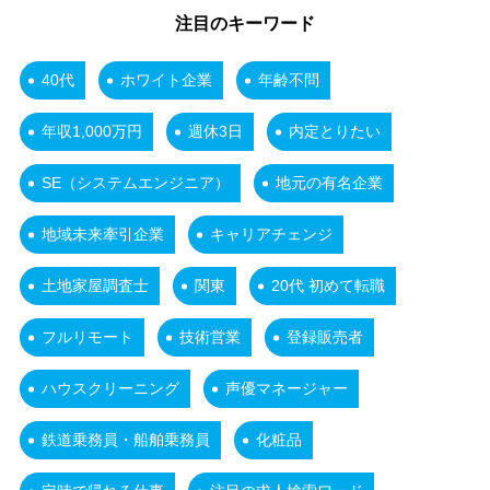
注目のキーワード
40代
ホワイト企業
年齢不問
年収1,000万円
週休3日
内定とりたい
SE（システムエンジニア）
地元の有名企業
地域未来牽引企業
キャリアチェンジ
土地家屋調査士
関東
20代 初めて転職
フルリモート
技術営業
登録販売者
ハウスクリーニング
声優マネージャー
鉄道乗務員・船舶乗務員
化粧品