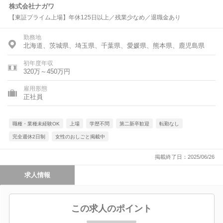
株式会社ナガワ
【東証プライム上場】年休125日以上／残業少なめ／退職金あり
勤務地
北海道、茨城県、埼玉県、千葉県、愛媛県、熊本県、鹿児島県
初年度年収
320万～450万円
雇用形態
正社員
職種・業種未経験OK
上場
学歴不問
第二新卒歓迎
転勤なし
完全週休2日制
女性のおしごと掲載中
掲載終了日：2025/06/26
求人情報
この求人のポイント