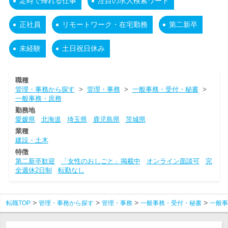
定時で帰れる仕事
注目の求人検索ワード
正社員
リモートワーク・在宅勤務
第二新卒
未経験
土日祝日休み
職種
管理・事務から探す
>
管理・事務
>
一般事務・受付・秘書
>
一般事務・庶務
勤務地
愛媛県
北海道
埼玉県
鹿児島県
茨城県
業種
建設・土木
特徴
第二新卒歓迎
「女性のおしごと」掲載中
オンライン面談可
完
全週休2日制
転勤なし
転職TOP
管理・事務から探す
管理・事務
一般事務・受付・秘書
一般事