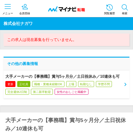
メニュー
会員登録
閲覧履歴
検索
株式会社ナガワ
この求人は現在募集を行っていません。
その他の募集情報
大手メーカーの【事務職】賞与5ヶ月分／土日祝休み／10連休も可
更新
正社員
職種・業種未経験OK
上場
転勤なし
学歴不問
完全週休2日制
第二新卒歓迎
女性のおしごと掲載中
大手メーカーの【事務職】賞与5ヶ月分／土日祝休
み／10連休も可