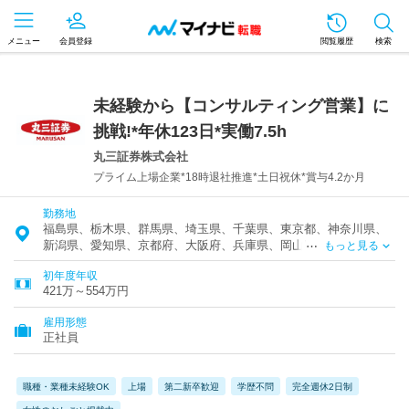
メニュー
会員登録
閲覧履歴
検索
未経験から【コンサルティング営業】に
挑戦!*年休123日*実働7.5h
丸三証券株式会社
プライム上場企業*18時退社推進*土日祝休*賞与4.2か月
勤務地
福島県、栃木県、群馬県、埼玉県、千葉県、東京都、神奈川県、
新潟県、愛知県、京都府、大阪府、兵庫県、岡山県、広島県、福
もっと見る
岡県
初年度年収
421万～554万円
雇用形態
正社員
職種・業種未経験OK
上場
第二新卒歓迎
学歴不問
完全週休2日制