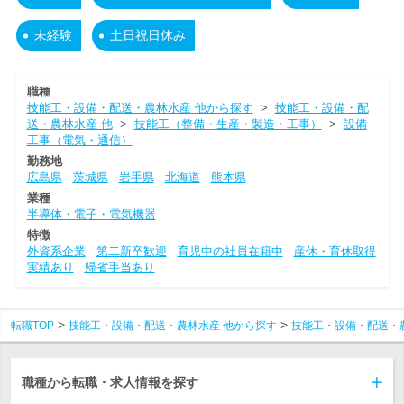
未経験
土日祝日休み
職種
技能工・設備・配送・農林水産 他から探す
>
技能工・設備・配
送・農林水産 他
>
技能工（整備・生産・製造・工事）
>
設備
工事（電気・通信）
勤務地
広島県
茨城県
岩手県
北海道
熊本県
業種
半導体・電子・電気機器
特徴
外資系企業
第二新卒歓迎
育児中の社員在籍中
産休・育休取得
実績あり
帰省手当あり
転職TOP
技能工・設備・配送・農林水産 他から探す
技能工・設備・配送・
職種から転職・求人情報を探す