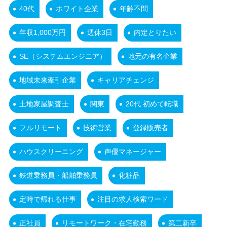
40代
ホワイト企業
年齢不問
年収1,000万円
週休3日
内定とりたい
SE（システムエンジニア）
地元の有名企業
地域未来牽引企業
キャリアチェンジ
土地家屋調査士
関東
20代 初めて転職
フルリモート
技術営業
登録販売者
ハウスクリーニング
声優マネージャー
鉄道乗務員・船舶乗務員
化粧品
定時で帰れる仕事
注目の求人検索ワード
正社員
リモートワーク・在宅勤務
第二新卒