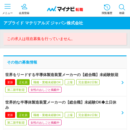
メニュー
会員登録
閲覧履歴
検索
アプライド マテリアルズ ジャパン株式会社
この求人は現在募集を行っていません。
その他の募集情報
世界をリードする半導体製造装置メーカーの【総合職】未経験歓迎
更新
正社員
職種・業種未経験OK
上場
完全週休2日制
第二新卒歓迎
女性のおしごと掲載中
世界的な半導体製造装置メーカーの【総合職】未経験OK◆土日休
み
更新
正社員
職種・業種未経験OK
上場
完全週休2日制
第二新卒歓迎
女性のおしごと掲載中