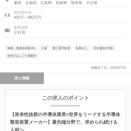
重県、京都府、広島県、長崎県、熊本県、大分県
初年度年収
450万～980万円
雇用形態
正社員
職種・業種未経験OK
上場
第二新卒歓迎
転勤なし
完全週休2日制
女性のおしごと掲載中
掲載終了日：2026/07/30
求人情報
この求人のポイント
【将来性抜群の半導体業界×世界をリードする半導体
製造装置メーカー】最先端分野で、求められ続ける
人材へ