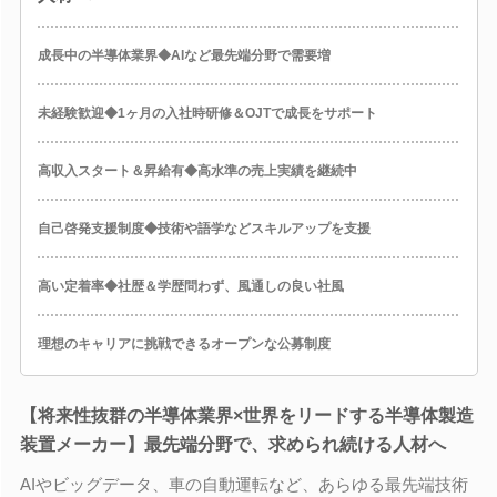
成長中の半導体業界◆AIなど最先端分野で需要増
未経験歓迎◆1ヶ月の入社時研修＆OJTで成長をサポート
高収入スタート＆昇給有◆高水準の売上実績を継続中
自己啓発支援制度◆技術や語学などスキルアップを支援
高い定着率◆社歴＆学歴問わず、風通しの良い社風
理想のキャリアに挑戦できるオープンな公募制度
【将来性抜群の半導体業界×世界をリードする半導体製造
装置メーカー】最先端分野で、求められ続ける人材へ
AIやビッグデータ、車の自動運転など、あらゆる最先端技術