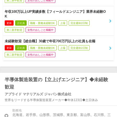
第二新卒歓迎
女性のおしごと掲載中
年収100万以上UP実績多数【フィールドエンジニア】業界未経験O
K
更新
正社員
職種・業種未経験OK
上場
完全週休2日制
第二新卒歓迎
女性のおしごと掲載中
未経験歓迎【総合職】30歳で年収700万円以上の社員も在籍
更新
正社員
職種・業種未経験OK
上場
完全週休2日制
第二新卒歓迎
女性のおしごと掲載中
半導体製造装置の【立上げエンジニア】◆未経験
歓迎
アプライド マテリアルズ ジャパン株式会社
世界をリードする半導体製造装置メーカー◆年休123日◆土日休み
勤務地
北海道、岩手県、山形県、茨城県、東京都、富山県、石川県、三