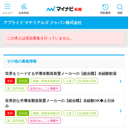
メニュー
会員登録
閲覧履歴
検索
アプライド マテリアルズ ジャパン株式会社
この求人は現在募集を行っていません。
その他の募集情報
世界をリードする半導体製造装置メーカーの【総合職】未経験歓迎
更新
正社員
職種・業種未経験OK
上場
完全週休2日制
第二新卒歓迎
女性のおしごと掲載中
世界的な半導体製造装置メーカーの【総合職】未経験OK◆土日休
み
更新
正社員
職種・業種未経験OK
上場
完全週休2日制
第二新卒歓迎
女性のおしごと掲載中