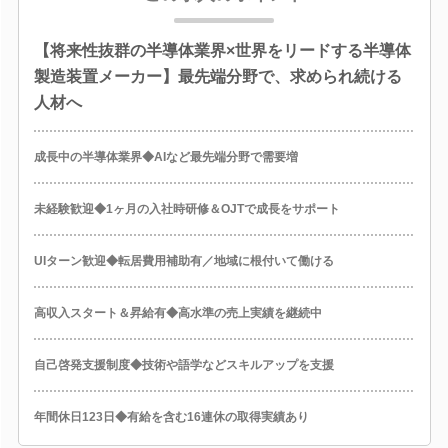
【将来性抜群の半導体業界×世界をリードする半導体
製造装置メーカー】最先端分野で、求められ続ける
人材へ
成長中の半導体業界◆AIなど最先端分野で需要増
未経験歓迎◆1ヶ月の入社時研修＆OJTで成長をサポート
UIターン歓迎◆転居費用補助有／地域に根付いて働ける
高収入スタート＆昇給有◆高水準の売上実績を継続中
自己啓発支援制度◆技術や語学などスキルアップを支援
年間休日123日◆有給を含む16連休の取得実績あり