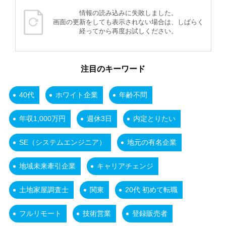
情報の読み込みに失敗しました。
画面の更新をしても表示されない場合は、しばらく
経ってから再度お試しください。
注目のキーワード
40代
ホワイト企業
年齢不問
年収1,000万円
週休3日
内定とりたい
SE（システムエンジニア）
地元の有名企業
地域未来牽引企業
キャリアチェンジ
土地家屋調査士
関東
20代 初めて転職
フルリモート
技術営業
登録販売者