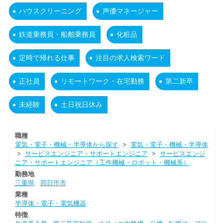
ハウスクリーニング
声優マネージャー
鉄道乗務員・船舶乗務員
化粧品
定時で帰れる仕事
注目の求人検索ワード
正社員
リモートワーク・在宅勤務
第二新卒
未経験
土日祝日休み
職種
電気・電子・機械・半導体から探す
>
電気・電子・機械・半導体
>
サービスエンジニア・サポートエンジニア
>
サービスエンジ
ニア・サポートエンジニア（工作機械・ロボット・機械系）
勤務地
三重県
四日市市
業種
半導体・電子・電気機器
特徴