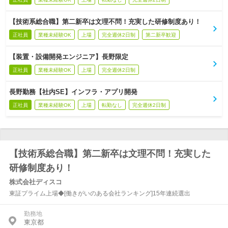
【技術系総合職】第二新卒は文理不問！充実した研修制度あり！
正社員
業種未経験OK
上場
完全週休2日制
第二新卒歓迎
【装置・設備開発エンジニア】長野限定
正社員
業種未経験OK
上場
完全週休2日制
長野勤務【社内SE】インフラ・アプリ開発
正社員
業種未経験OK
上場
転勤なし
完全週休2日制
【技術系総合職】第二新卒は文理不問！充実した
研修制度あり！
株式会社ディスコ
東証プライム上場◆[働きがいのある会社ランキング]15年連続選出
勤務地
東京都