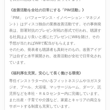
《改善活動を全社の日常にする「PIM活動」》
「PIM」（パフォーマンス・イノベーション・マネジメ
ント）はディスコ独自の業務改善活動です。その事例発
表は、部署対抗のプレゼン対戦の形式で行われ、聴講す
る社員はより良いと感じたプレゼンにWillを賭け、その
予想が当たればWillで配当がもらえます。
そのため、発表者も聴講者も真剣そのもの。改善アイデ
アは自ずと水平展開され、改善活動が全社で日常化され
ています。
《福利厚生充実。安心して長く働ける環境》
専任インストラターのいるフィットネスジムやヨガスタ
ジオ、プール、大浴場、マッサージルーム、ダーツ、託
児所などを本社・Ｒ＆Ｄセンター内に完備しています。
また出産・子育てや介護など、家庭とキャリアの両立を
サポートする制度も充実しています。