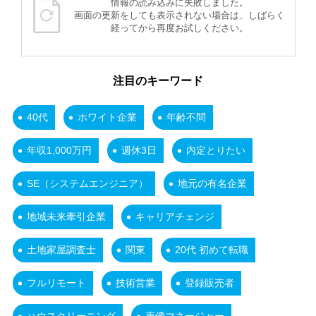
情報の読み込みに失敗しました。
画面の更新をしても表示されない場合は、しばらく
経ってから再度お試しください。
注目のキーワード
40代
ホワイト企業
年齢不問
年収1,000万円
週休3日
内定とりたい
SE（システムエンジニア）
地元の有名企業
地域未来牽引企業
キャリアチェンジ
土地家屋調査士
関東
20代 初めて転職
フルリモート
技術営業
登録販売者