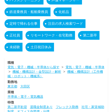
ハウスクリーニング
声優マネージャー
鉄道乗務員・船舶乗務員
化粧品
定時で帰れる仕事
注目の求人検索ワード
正社員
リモートワーク・在宅勤務
第二新卒
未経験
土日祝日休み
職種
電気・電子・機械・半導体から探す
>
電気・電子・機械・半導体
>
機械・機構設計・金型設計・解析
>
機械・機構設計（工作機
械・ロボット・機械系）
勤務地
東京都
大田区
業種
半導体・電子・電気機器
特徴
第二新卒歓迎
退職金制度あり
フレックス勤務
社宅・家賃補助
制度
オフィス内禁煙・分煙