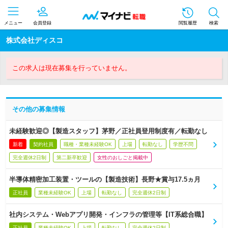
メニュー
会員登録
閲覧履歴
検索
株式会社ディスコ
この求人は現在募集を行っていません。
その他の募集情報
未経験歓迎◎【製造スタッフ】茅野／正社員登用制度有／転勤なし
新着
契約社員
職種・業種未経験OK
上場
転勤なし
学歴不問
完全週休2日制
第二新卒歓迎
女性のおしごと掲載中
半導体精密加工装置・ツールの【製造技術】長野★賞与17.5ヵ月
正社員
業種未経験OK
上場
転勤なし
完全週休2日制
社内システム・Webアプリ開発・インフラの管理等【IT系総合職】
正社員
業種未経験OK
上場
転勤なし
完全週休2日制