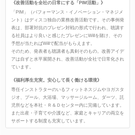
《改善活動を全社の日常にする「PIM活動」》
「PIM」（パフォーマンス・イノベーション・マネジメ
ント）はディスコ独自の業務改善活動です。その事例発
表は、部署対抗のプレゼン対戦の形式で行われ、聴講す
る社員はより良いと感じたプレゼンにWillを賭け、その
予想が当たればWillで配当がもらえます。
そのため、発表者も聴講者も真剣そのもの。改善アイデ
アは自ずと水平展開され、改善活動が全社で日常化され
ています。
《福利厚生充実。安心して長く働ける環境》
専任インストラターのいるフィットネスジムやヨガスタ
ジオ、プール、大浴場、マッサージルーム、ダーツ、託
児所などを本社・Ｒ＆Ｄセンター内に完備しています。
また出産・子育てや介護など、家庭とキャリアの両立を
サポートする制度も充実しています。