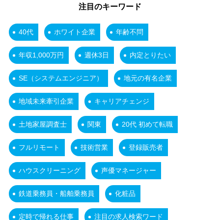
注目のキーワード
40代
ホワイト企業
年齢不問
年収1,000万円
週休3日
内定とりたい
SE（システムエンジニア）
地元の有名企業
地域未来牽引企業
キャリアチェンジ
土地家屋調査士
関東
20代 初めて転職
フルリモート
技術営業
登録販売者
ハウスクリーニング
声優マネージャー
鉄道乗務員・船舶乗務員
化粧品
定時で帰れる仕事
注目の求人検索ワード