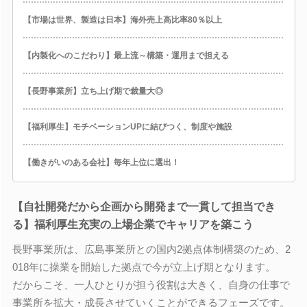
【市場は世界、製造は日本】海外売上高比率80％以上
【内製化へのこだわり】最上流～構築・運用まで担える
【長野事業所】立ち上げ期で裁量大◎
【福利厚生】モチベーションUPに結びつく、制度や施設
【働きがいのある会社】毎年上位に選出！
【自社開発だから企画から開発まで一貫して担当でき
る】福利厚生充実の上場企業でキャリアを築こう
長野事業所は、広島事業所との国内2拠点体制構築のため、2
018年に操業を開始した拠点で今が立上げ期となります。
だからこそ、一人ひとりが担う役割は大きく、自身の仕事で
事業所を拡大・成長させていくことができるフェーズです。