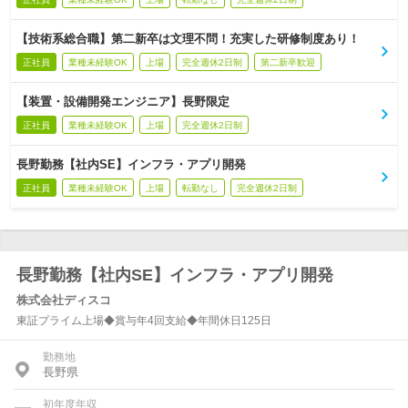
【技術系総合職】第二新卒は文理不問！充実した研修制度あり！
正社員
業種未経験OK
上場
完全週休2日制
第二新卒歓迎
【装置・設備開発エンジニア】長野限定
正社員
業種未経験OK
上場
完全週休2日制
長野勤務【社内SE】インフラ・アプリ開発
正社員
業種未経験OK
上場
転勤なし
完全週休2日制
長野勤務【社内SE】インフラ・アプリ開発
株式会社ディスコ
東証プライム上場◆賞与年4回支給◆年間休日125日
勤務地
長野県
初年度年収