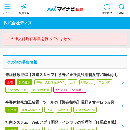
メニュー
会員登録
閲覧履歴
検索
株式会社ディスコ
この求人は現在募集を行っていません。
その他の募集情報
未経験歓迎◎【製造スタッフ】茅野／正社員登用制度有／転勤なし
新着
契約社員
職種・業種未経験OK
上場
転勤なし
学歴不問
完全週休2日制
第二新卒歓迎
女性のおしごと掲載中
半導体精密加工装置・ツールの【製造技術】長野★賞与17.5ヵ月
正社員
業種未経験OK
上場
転勤なし
完全週休2日制
社内システム・Webアプリ開発・インフラの管理等【IT系総合職】
正社員
業種未経験OK
上場
転勤なし
完全週休2日制