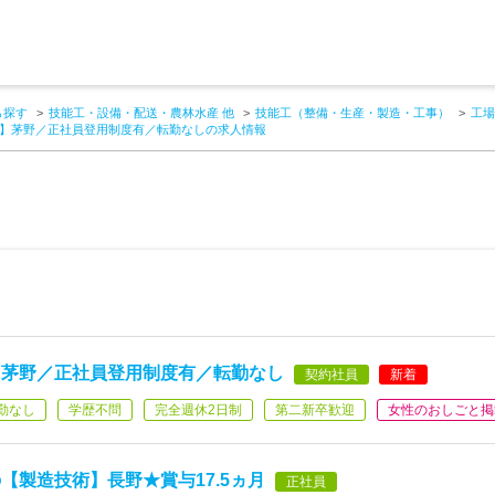
ら探す
技能工・設備・配送・農林水産 他
技能工（整備・生産・製造・工事）
工場
】茅野／正社員登用制度有／転勤なしの求人情報
】茅野／正社員登用制度有／転勤なし
契約社員
新着
勤なし
学歴不問
完全週休2日制
第二新卒歓迎
女性のおしごと掲
【製造技術】長野★賞与17.5ヵ月
正社員