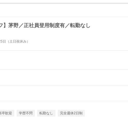
フ】茅野／正社員登用制度有／転勤なし
25日（土日祝休み）
新卒歓迎
学歴不問
転勤なし
完全週休2日制