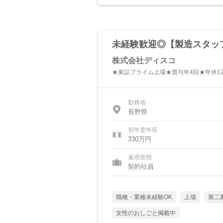
未経験歓迎◎【製造スタッ
株式会社ディスコ
★東証プライム上場★賞与年4回★年休1
勤務地
長野県
初年度年収
330万円
雇用形態
契約社員
職種・業種未経験OK
上場
第二
女性のおしごと掲載中