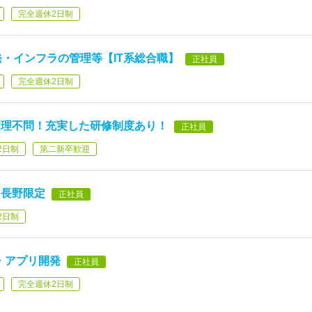
完全週休2日制
発・インフラの管理等【IT系総合職】
正社員
完全週休2日制
文理不問！充実した研修制度あり！
正社員
2日制
第二新卒歓迎
】長野限定
正社員
2日制
・アプリ開発
正社員
完全週休2日制