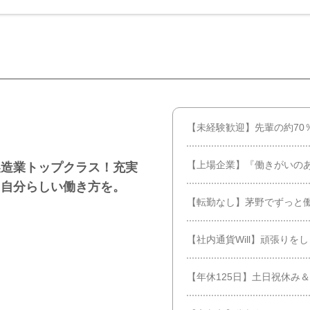
【未経験歓迎】先輩の約70
【上場企業】『働きがいの
製造業トップクラス！充実
、自分らしい働き方を。
【転勤なし】茅野でずっと
【社内通貨Will】頑張りを
【年休125日】土日祝休み