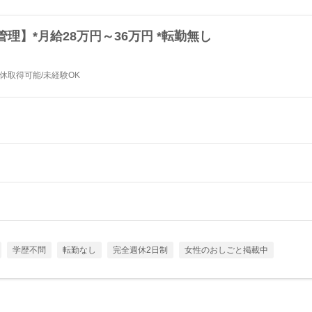
理】*月給28万円～36万円 *転勤無し
連休取得可能/未経験OK
学歴不問
転勤なし
完全週休2日制
女性のおしごと掲載中