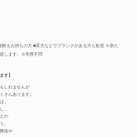
経験をお持ちの方 ■育児などでブランクがある方も歓迎 ※新た
迎します。※学歴不問
ます】
もしれませんが
くさんあります。
ば、
し、
との
う。
興味や