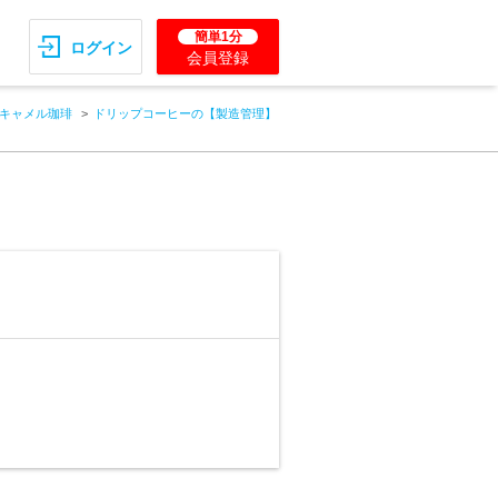
簡単1分
ログイン
会員登録
キャメル珈琲
ドリップコーヒーの【製造管理】