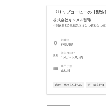
ドリップコーヒーの【製造管
株式会社キャメル珈琲
年間休日120日/残業ほぼなし/夜勤なし/
勤務地
神奈川県
初年度年収
434万～558万円
雇用形態
正社員
職種・業種未経験OK
第二新卒歓迎