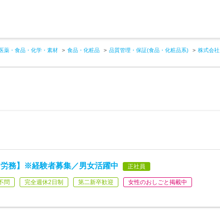
医薬・食品・化学・素材
食品・化粧品
品質管理・保証(食品・化粧品系)
株式会社
【労務】※経験者募集／男女活躍中
正社員
不問
完全週休2日制
第二新卒歓迎
女性のおしごと掲載中