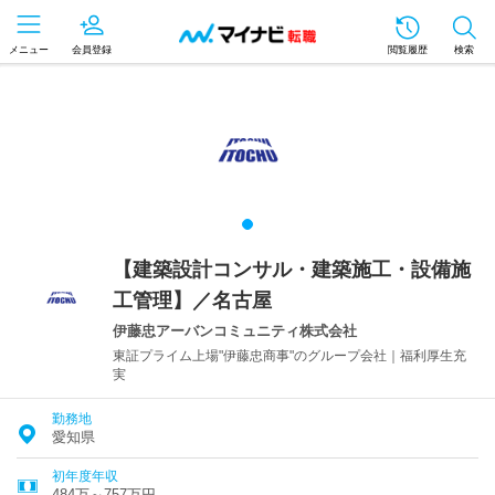
メニュー
会員登録
閲覧履歴
検索
【建築設計コンサル・建築施工・設備施
工管理】／名古屋
伊藤忠アーバンコミュニティ株式会社
東証プライム上場"伊藤忠商事"のグループ会社｜福利厚生充
実
勤務地
愛知県
初年度年収
484万～757万円