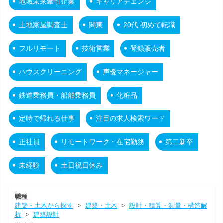
地域未来牽引企業
キャリアチェンジ
土地家屋調査士
関東
20代 初めて転職
フルリモート
技術営業
登録販売者
ハウスクリーニング
声優マネージャー
鉄道乗務員・船舶乗務員
化粧品
定時で帰れる仕事
注目の求人検索ワード
正社員
リモートワーク・在宅勤務
第二新卒
未経験
土日祝日休み
職種
建築・土木から探す
>
建築・土木
>
設計・積算・測量・構造解
析
>
建築設計