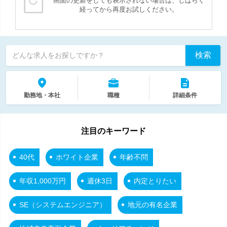
画面の更新をしても表示されない場合は、しばらく
経ってから再度お試しください。
検索
どんな求人をお探しですか？
勤務地・本社
職種
詳細条件
注目のキーワード
40代
ホワイト企業
年齢不問
年収1,000万円
週休3日
内定とりたい
SE（システムエンジニア）
地元の有名企業