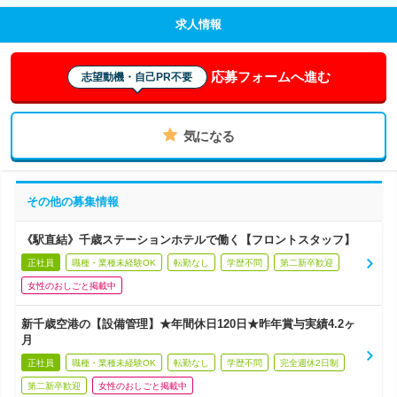
求人情報
応募フォームへ進む
志望動機・自己PR不要
気になる
その他の募集情報
《駅直結》千歳ステーションホテルで働く【フロントスタッフ】
正社員
職種・業種未経験OK
転勤なし
学歴不問
第二新卒歓迎
女性のおしごと掲載中
新千歳空港の【設備管理】★年間休日120日★昨年賞与実績4.2ヶ
月
正社員
職種・業種未経験OK
転勤なし
学歴不問
完全週休2日制
第二新卒歓迎
女性のおしごと掲載中