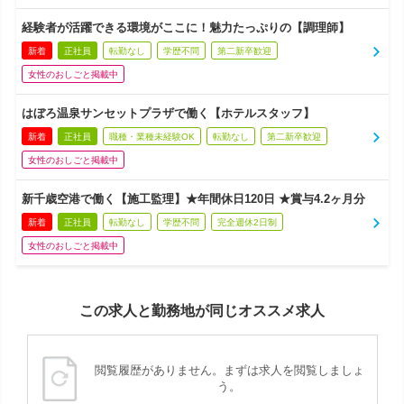
経験者が活躍できる環境がここに！魅力たっぷりの【調理師】
新着
正社員
転勤なし
学歴不問
第二新卒歓迎
女性のおしごと掲載中
はぼろ温泉サンセットプラザで働く【ホテルスタッフ】
新着
正社員
職種・業種未経験OK
転勤なし
第二新卒歓迎
女性のおしごと掲載中
新千歳空港で働く【施工監理】★年間休日120日 ★賞与4.2ヶ月分
新着
正社員
転勤なし
学歴不問
完全週休2日制
女性のおしごと掲載中
この求人と勤務地が同じオススメ求人
閲覧履歴がありません。まずは求人を閲覧しましょ
う。