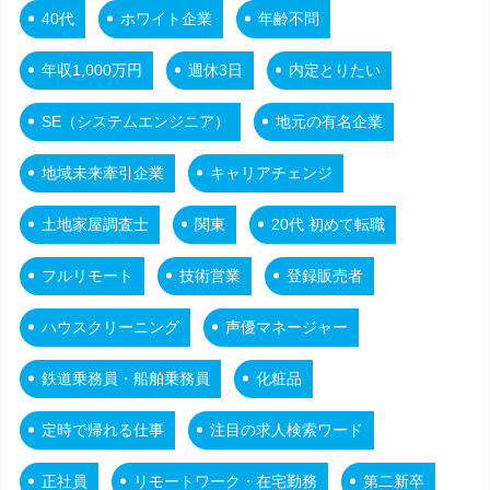
40代
ホワイト企業
年齢不問
年収1,000万円
週休3日
内定とりたい
SE（システムエンジニア）
地元の有名企業
地域未来牽引企業
キャリアチェンジ
土地家屋調査士
関東
20代 初めて転職
フルリモート
技術営業
登録販売者
ハウスクリーニング
声優マネージャー
鉄道乗務員・船舶乗務員
化粧品
定時で帰れる仕事
注目の求人検索ワード
正社員
リモートワーク・在宅勤務
第二新卒