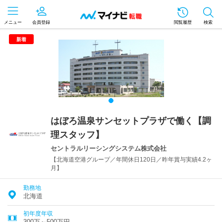
メニュー
会員登録
閲覧履歴
検索
新着
はぼろ温泉サンセットプラザで働く【調
理スタッフ】
セントラルリーシングシステム株式会社
【北海道空港グループ／年間休日120日／昨年賞与実績4.2ヶ
月】
勤務地
北海道
初年度年収
300万～500万円