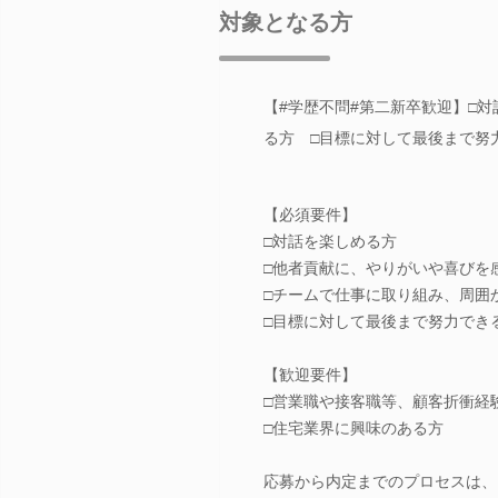
対象となる方
【#学歴不問#第二新卒歓迎】□
る方 □目標に対して最後まで努
【必須要件】
□対話を楽しめる方
□他者貢献に、やりがいや喜びを
□チームで仕事に取り組み、周囲
□目標に対して最後まで努力でき
【歓迎要件】
□営業職や接客職等、顧客折衝経
□住宅業界に興味のある方
応募から内定までのプロセスは、