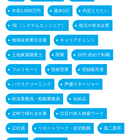
年収1,000万円
週休3日
内定とりたい
SE（システムエンジニア）
地元の有名企業
地域未来牽引企業
キャリアチェンジ
土地家屋調査士
関東
20代 初めて転職
フルリモート
技術営業
登録販売者
ハウスクリーニング
声優マネージャー
鉄道乗務員・船舶乗務員
化粧品
定時で帰れる仕事
注目の求人検索ワード
正社員
リモートワーク・在宅勤務
第二新卒