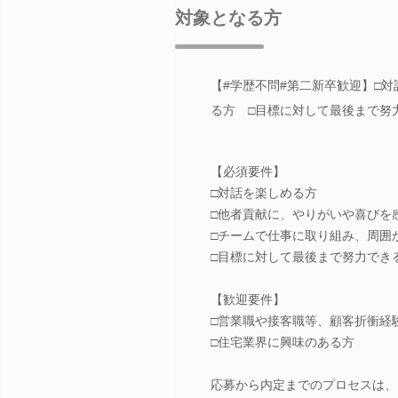
対象となる方
【#学歴不問#第二新卒歓迎】□
る方 □目標に対して最後まで努
【必須要件】
□対話を楽しめる方
□他者貢献に、やりがいや喜びを
□チームで仕事に取り組み、周囲
□目標に対して最後まで努力でき
【歓迎要件】
□営業職や接客職等、顧客折衝経
□住宅業界に興味のある方
応募から内定までのプロセスは、