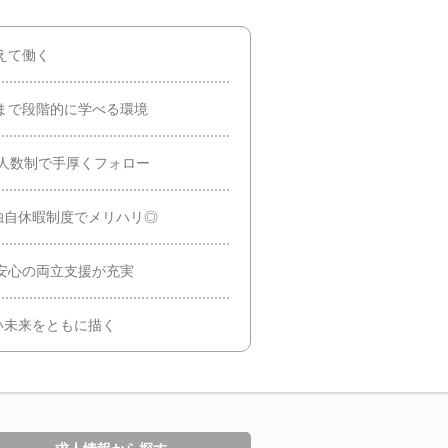
えて働く
まで段階的に学べる環境
少人数制で手厚くフォロー
／独自休暇制度でメリハリ◎
安心の両立支援が充実
い未来をともに描く