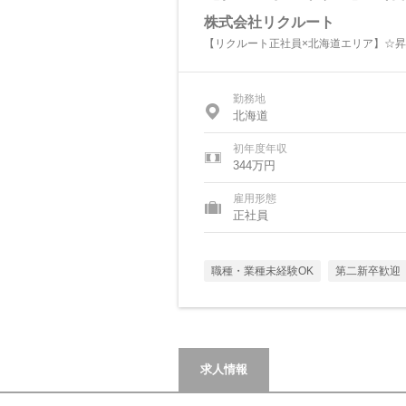
株式会社リクルート
【リクルート正社員×北海道エリア】☆昇
勤務地
北海道
初年度年収
344万円
雇用形態
正社員
職種・業種未経験OK
第二新卒歓迎
求人情報