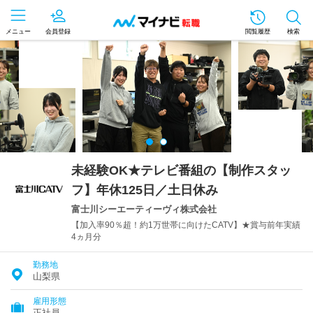
メニュー
会員登録
閲覧履歴
検索
未経験OK★テレビ番組の【制作スタッ
フ】年休125日／土日休み
富士川シーエーティーヴィ株式会社
【加入率90％超！約1万世帯に向けたCATV】★賞与前年実績
4ヵ月分
勤務地
山梨県
雇用形態
正社員