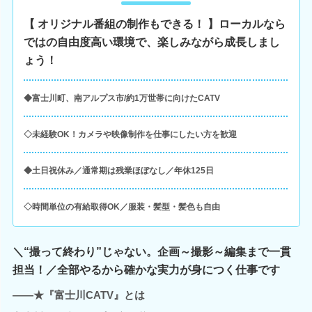
【 オリジナル番組の制作もできる！ 】ローカルなら
ではの自由度高い環境で、楽しみながら成長しまし
ょう！
◆富士川町、南アルプス市/約1万世帯に向けたCATV
◇未経験OK！カメラや映像制作を仕事にしたい方を歓迎
◆土日祝休み／通常期は残業ほぼなし／年休125日
◇時間単位の有給取得OK／服装・髪型・髪色も自由
＼“撮って終わり”じゃない。企画～撮影～編集まで一貫
担当！／全部やるから確かな実力が身につく仕事です
――★『富士川CATV』とは