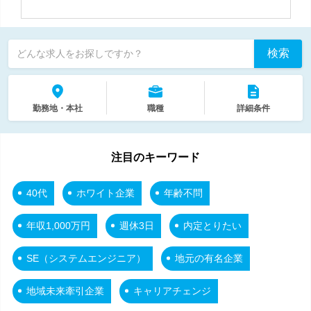
検索
どんな求人をお探しですか？
勤務地・本社
職種
詳細条件
注目のキーワード
40代
ホワイト企業
年齢不問
年収1,000万円
週休3日
内定とりたい
SE（システムエンジニア）
地元の有名企業
地域未来牽引企業
キャリアチェンジ