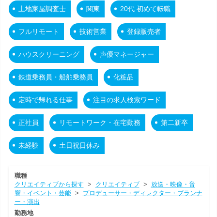
土地家屋調査士
関東
20代 初めて転職
フルリモート
技術営業
登録販売者
ハウスクリーニング
声優マネージャー
鉄道乗務員・船舶乗務員
化粧品
定時で帰れる仕事
注目の求人検索ワード
正社員
リモートワーク・在宅勤務
第二新卒
未経験
土日祝日休み
職種
クリエイティブから探す
>
クリエイティブ
>
放送・映像・音
響・イベント・芸能
>
プロデューサー・ディレクター・プランナ
ー・演出
勤務地