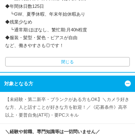
◆年間休日数125日
┗GW、夏季休暇、年末年始休暇あり
◆残業少なめ
┗通常期:ほぼなし、繁忙期:月40h程度
◆服装・髪型・髪色・ピアスが自由
など、働きやすさも◎です！
閉じる
対象となる方
【未経験・第二新卒・ブランクがある方もOK】＼カメラ好き
な方、人と話すことが好きな方を歓迎！／《応募条件》高卒
以上・要普自免(AT可)・要PCスキル
＼経験や前職、専門知識等は一切問いません／