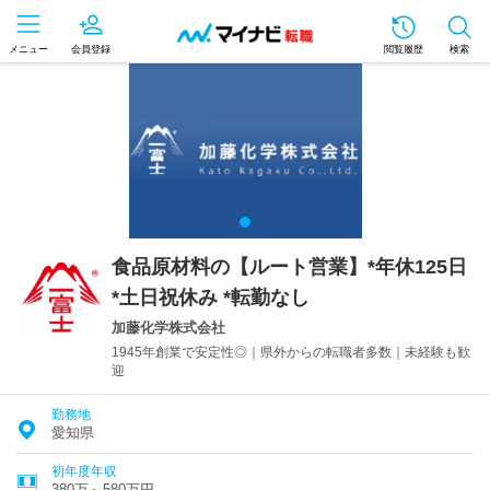
メニュー
会員登録
閲覧履歴
検索
食品原材料の【ルート営業】*年休125日
*土日祝休み *転勤なし
加藤化学株式会社
1945年創業で安定性◎｜県外からの転職者多数｜未経験も歓
迎
勤務地
愛知県
初年度年収
380万～580万円