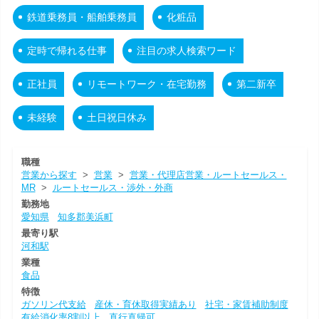
鉄道乗務員・船舶乗務員
化粧品
定時で帰れる仕事
注目の求人検索ワード
正社員
リモートワーク・在宅勤務
第二新卒
未経験
土日祝日休み
職種
営業から探す
>
営業
>
営業・代理店営業・ルートセールス・
MR
>
ルートセールス・渉外・外商
勤務地
愛知県
知多郡美浜町
最寄り駅
河和駅
業種
食品
特徴
ガソリン代支給
産休・育休取得実績あり
社宅・家賃補助制度
有給消化率8割以上
直行直帰可