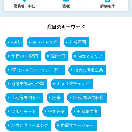
勤務地・本社
職種
詳細条件
注目のキーワード
40代
ホワイト企業
年齢不問
年収1,000万円
週休3日
内定とりたい
SE（システムエンジニア）
地元の有名企業
地域未来牽引企業
キャリアチェンジ
土地家屋調査士
関東
20代 初めて転職
フルリモート
技術営業
登録販売者
ハウスクリーニング
声優マネージャー