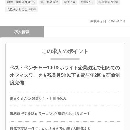
職種・業種未経験OK
第二新卒歓迎
学歴不問
転勤なし
完全週休2日制
女性のおしごと掲載中
掲載終了日：2026/07/06
求人情報
この求人のポイント
ベストベンチャー100＆ホワイト企業認定で初めての
オフィスワーク★残業月5h以下★賞与年2回★研修制
度完備
働きやすさ◎ 残業なし・土日祝休み
資格取得支援◎ e-ラーニング×講師の1on1サポート
研修充実◎ 一生モノのスキルが身に着くAI研修あり