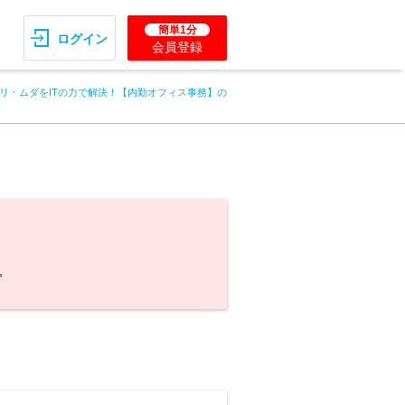
簡単1分
ログイン
会員登録
リ・ムダをITの力で解決！【内勤オフィス事務】の
。