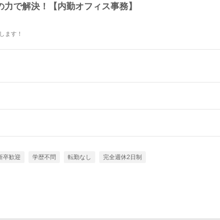
Tの力で解決！【内勤オフィス事務】
加します！
新卒歓迎
学歴不問
転勤なし
完全週休2日制