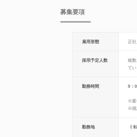
募集要項
雇用形態
正社
採用予定人数
複数
てい
勤務時間
9：0
※案
※残
勤務地
《 